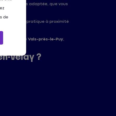
lution la plus adaptée, que vous
tez
as de
 emplacement pratique à proximité
hac
ou encore
Vals-près-le-Puy
,
n-Velay ?