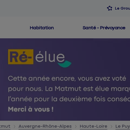
Le Gro
Habitation
Santé - Prévoyance
atmut
Auvergne-Rhône-Alpes
Haute-Loire
Le Pu