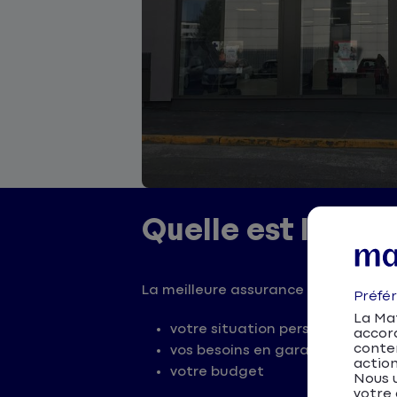
Quelle est la mei
La meilleure assurance au
Puy-en-V
Préfé
La Mat
votre situation personnelle
accor
conten
vos besoins en garanties
action
votre budget
Nous u
votre 