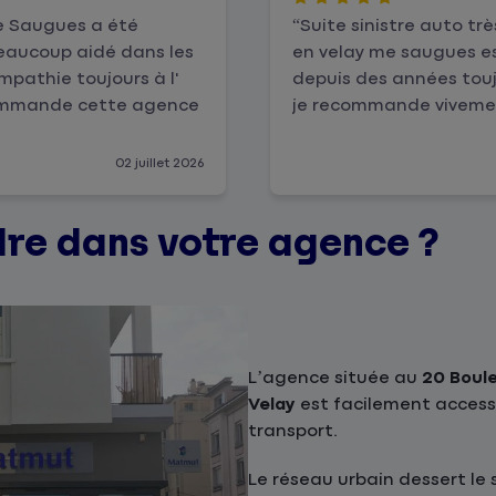
me Saugues a été
Suite sinistre auto tr
eaucoup aidé dans les
en velay me saugues e
athie toujours à l'
depuis des années touj
ecommande cette agence
je recommande viveme
02 juillet 2026
re dans votre agence ?
L’agence située au
20 Boul
Velay
est facilement access
transport.
Le réseau urbain dessert le