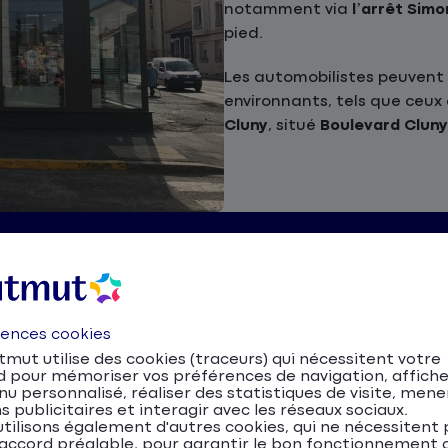
notamment via
l’arrêt Simo
pied.
Les automobilistes peuvent 
environnants, tels que ceux
Cluny
, situé
Boulevard Cluny
lleure assurance à Le Puy-
elay
dépend de plusieurs éléments :
rences cookies
mut utilise des cookies (traceurs) qui nécessitent votre
d pour mémoriser vos préférences de navigation, affiche
u personnalisé, réaliser des statistiques de visite, mene
s publicitaires et interagir avec les réseaux sociaux.
tilisons également d'autres cookies, qui ne nécessitent 
accord préalable, pour garantir le bon fonctionnement d