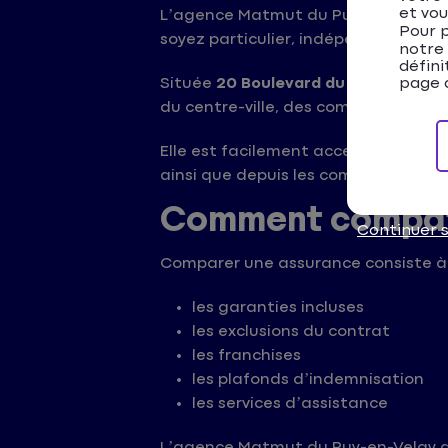
et vou
L’agence Matmut du Puy-en-Velay vo
Pour p
soyez particulier, indépendant ou pr
notre
défini
Située
20 Boulevard du Maréchal Jo
page d
du centre-ville, des commerces et de
Elle est facilement accessible dep
ainsi que depuis les communes vois
Comment compare
Continuer 
Comparer une assurance consiste à an
les garanties incluses
les exclusions du contrat
les franchises
les plafonds d’indemnisation
les services d’assistance
L’agence Matmut du Puy-en-Velay 