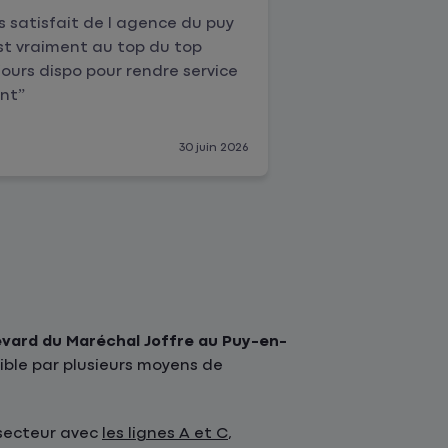
ès satisfait de l agence du puy
Une très bonne
st vraiment au top du top
ours dispo pour rendre service
nt
30 juin 2026
evard du Maréchal Joffre au Puy-en-
ible par plusieurs moyens de
 secteur avec
les lignes A et C
,