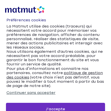
Préférences cookies
La Matmut utilise des cookies (traceurs) qui
nécessitent votre accord pour mémoriser vos
préférences de navigation, afficher du contenu
personnalisé, réaliser des statistiques de visite,
mener des actions publicitaires et interagir avec
les réseaux sociaux.
Nous utilisons également d'autres cookies, qui ne
nécessitent pas votre accord préalable, pour
Accueil
Trouver votre agence Matmut
garantir le bon fonctionnement du site et vous
Auvergne-Rhône-Alpes
Isère
Bourgoin-Jallieu
fournir un service de qualité.
Trouver votre agence
Pour plus d’informations et connaitre nos
partenaires, consultez notre
politique de gestion
des cookies
(votre choix n’est pas définitif, vous
Matmut
pouvez le modifier à tout moment à partir du bas
de page de notre site).
Veuillez renseigner une adresse
Continuer sans accepter
Me localiser
J'accepte