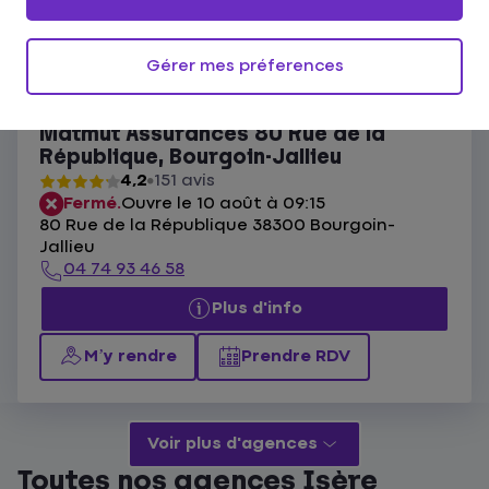
Ouvert actuellement
Les agences Matmut Bourgoin-Jallieu
Gérer mes préferences
Liste
Carte
Matmut Assurances 80 Rue de la
République, Bourgoin-Jallieu
4,2
151 avis
Fermé.
Ouvre le 10 août à 09:15
80 Rue de la République 38300 Bourgoin-
Jallieu
04 74 93 46 58
Plus d'info
M’y rendre
Prendre RDV
Voir plus d'agences
Toutes nos agences Isère