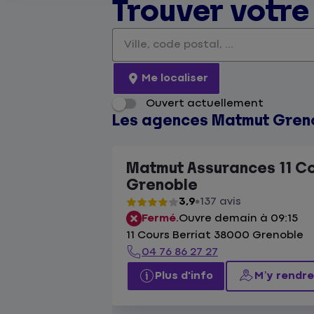
Trouver votr
Veuillez renseigner une adresse
Me localiser
Ouvert actuellement
Les agences Matmut Gren
Matmut Assurances 11 Co
Grenoble
3,9
137 avis
Fermé.
Ouvre demain à 09:15
11 Cours Berriat 38000 Grenoble
04 76 86 27 27
Plus d'info
M’y rendre