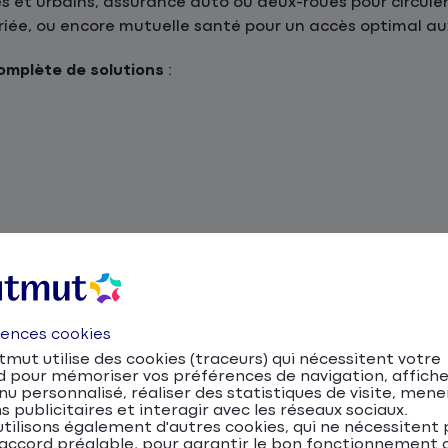
s et urbains, assurance auto ou deux-roues pour circul
riée, ou encore mutuelle santé pour un accès optimal aux
mplète de solutions
:
ance
24h/24
, plus de
480 agences
, et plus de
4 millions d
ompagnement personnalisé !
uto, moto, scooter et NVE
rences cookies
mut utilise des cookies (traceurs) qui nécessitent votre
uguer mobilité urbaine et proximité avec la nature. Le ré
d pour mémoriser vos préférences de navigation, affiche
iens, mais la voiture et le scooter restent des moyens de
u personnalisé, réaliser des statistiques de visite, mene
s publicitaires et interagir avec les réseaux sociaux.
tions de montagne environnantes.
tilisons également d'autres cookies, qui ne nécessitent 
accord préalable, pour garantir le bon fonctionnement d