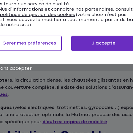
devis assurance auto en ligne
.
s fournir un service de qualité.
lus d’informations et connaitre nos partenaires, consul
politique de gestion des cookies
(votre choix n’est pas
t comporte des risques spécifiques qu'il est importan
tif, vous pouvez le modifier à tout moment à partir du b
e notre site).
nnement difficile et sinistres nécessitent une assurance
Gérer mes préferences
J'accepte
en choisir votre assurance auto.
sans accepter
oters
, la circulation dense, les chaussées glissantes en h
ne couverture complète. Il existe des solutions d’assura
ques
.
iques
(vélos électriques, trottinettes, gyropodes…) expo
Pour une protection optimale, la Matmut propose des a
ce spécifique pour
d'autres engins de mobilité
.