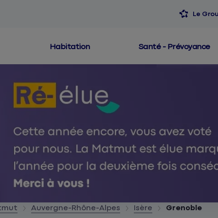
Le Gro
Habitation
Santé - Prévoyance
atmut
Auvergne-Rhône-Alpes
Isère
Grenoble