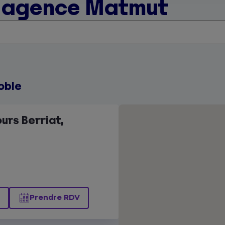
e agence Matmut
oble
urs Berriat,
Prendre RDV