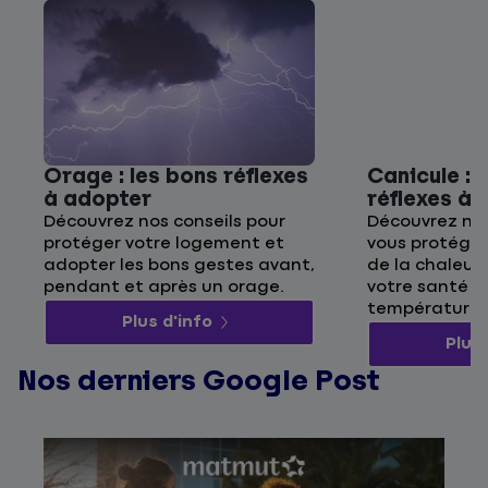
Orage : les bons réflexes
Canicule : 
à adopter
réflexes à
Découvrez nos conseils pour
Découvrez nos
protéger votre logement et
vous protége
adopter les bons gestes avant,
de la chaleur 
pendant et après un orage.
votre santé p
températures
Plus d'info
Plus 
Nos derniers Google Post