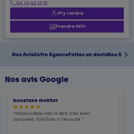
04 76 42 15 15
M’y rendre
Prendre RDV
Nos Avis
Votre Agence
Faites un devis
Nos Assur
Nos avis Google
bouziane moktar
Impeccable rien à dire très bien
conseillé. 👍👍Très a l'écoute.