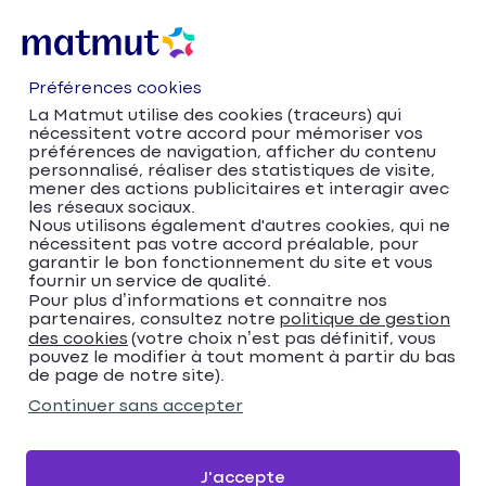
Préférences cookies
La Matmut utilise des cookies (traceurs) qui
nécessitent votre accord pour mémoriser vos
préférences de navigation, afficher du contenu
personnalisé, réaliser des statistiques de visite,
mener des actions publicitaires et interagir avec
les réseaux sociaux.
Nous utilisons également d'autres cookies, qui ne
nécessitent pas votre accord préalable, pour
Accueil
Trouver votre agence Matmut
garantir le bon fonctionnement du site et vous
fournir un service de qualité.
Auvergne-Rhône-Alpes
Isère
Pour plus d’informations et connaitre nos
Saint-Martin-d'Hères
partenaires, consultez notre
politique de gestion
Matmut Assurances 118 Avenue Ambroise
des cookies
(votre choix n’est pas définitif, vous
pouvez le modifier à tout moment à partir du bas
Croizat, Saint-Martin-d'Hères
de page de notre site).
Matmut Assurances 118
Continuer sans accepter
Avenue Ambroise
Croizat, Saint-Martin-
J'accepte