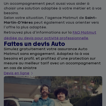
Un accompagnement peut aussi vous aider à
choisir une solution adaptée à votre métier et à vos
besoins.
Selon votre situation, l’agence Matmut de
Saint-
Martin-D'Hères
peut également vous orienter vers
l’offre la plus adaptée.
Retrouvez plus d’informations sur la
FAQ Matmut
dédiée au devis pour activité professionnelle
.
Faites un devis Auto
D
Simulez gratuitement votre assurance Auto
F
Matmut sans engagement. Adaptez-la à vos
u
besoins et profil, et profitez d’une protection sur
l
mesure au meilleur tarif avec un accompagnement
a
en cas de sinistre
De
Devis en ligne