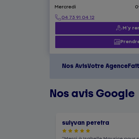
Mercredi
0
04 73 91 04 12
M’y re
Prendr
Nos Avis
Votre Agence
Fai
Nos avis Google
sulyvan pereira
Merci à Isabelle Maurice pour s