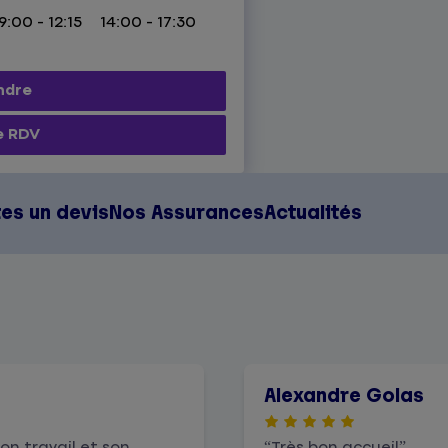
9:00 - 12:15
14:00 - 17:30
ndre
e RDV
tes un devis
Nos Assurances
Actualités
Alexandre Golas
on travail et son
Très bon accueil