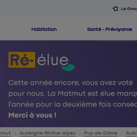
Le Gro
Habitation
Santé - Prévoyance
atmut
Auvergne-Rhône-Alpes
Puy-de-Dôme
Aubi