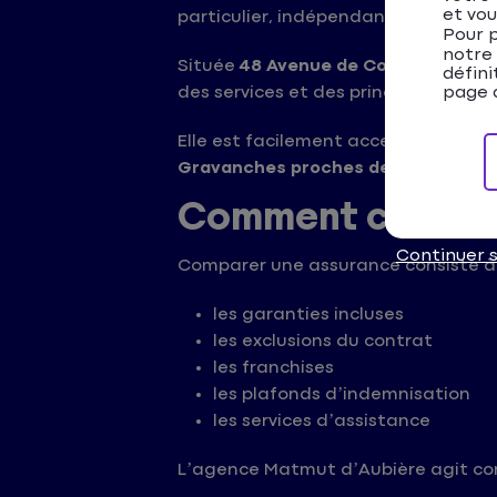
et vou
particulier, indépendant ou professi
Pour p
notre
Située
48 Avenue de Cournon à Aubi
défini
des services et des principaux axes d
page d
Elle est facilement accessible dep
Gravanches proches de l’aggloméra
Comment compare
Continuer 
Comparer une assurance consiste à an
les garanties incluses
les exclusions du contrat
les franchises
les plafonds d’indemnisation
les services d’assistance
L’agence Matmut d’Aubière agit 