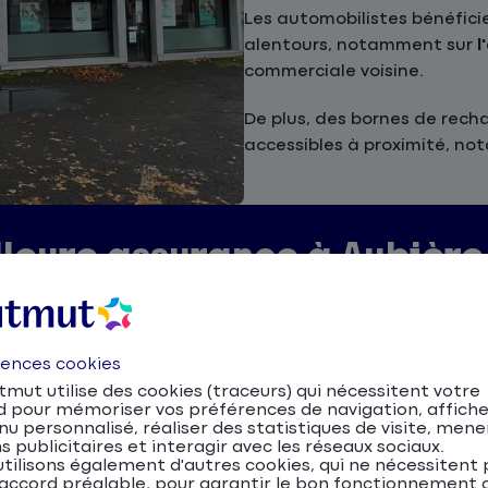
Les automobilistes bénéfic
alentours, notamment sur
l
commerciale voisine.
De plus, des bornes de rech
accessibles à proximité, 
lleure assurance à Aubière
pend de plusieurs éléments :
rences cookies
mut utilise des cookies (traceurs) qui nécessitent votre
d pour mémoriser vos préférences de navigation, affiche
u personnalisé, réaliser des statistiques de visite, mene
s publicitaires et interagir avec les réseaux sociaux.
tilisons également d'autres cookies, qui ne nécessitent 
mpagne pour comparer les offres et choisir la solution
accord préalable, pour garantir le bon fonctionnement d