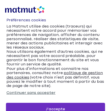
Préférences cookies
La Matmut utilise des cookies (traceurs) qui
nécessitent votre accord pour mémoriser vos
préférences de navigation, afficher du contenu
personnalisé, réaliser des statistiques de visite,
mener des actions publicitaires et interagir avec
les réseaux sociaux.
Nous utilisons également d'autres cookies, qui ne
nécessitent pas votre accord préalable, pour
Accueil
Trouver votre agence Matmut
garantir le bon fonctionnement du site et vous
Grand Est
Vosges
fournir un service de qualité.
Trouver votre agence
Pour plus d’informations et connaitre nos
partenaires, consultez notre
politique de gestion
des cookies
(votre choix n’est pas définitif, vous
Matmut
pouvez le modifier à tout moment à partir du bas
de page de notre site).
Veuillez renseigner une adresse
Continuer sans accepter
Me localiser
J'accepte