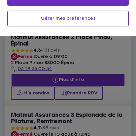
Ouvert actuellement
Les agences Matmut Vosges
Gérer mes préferences
Liste
Carte
Matmut Assurances 2 Place Pinau,
Épinal
4,3
131 avis
Fermé.
Ouvre à 09:00
2 Place Pinau 88000 Épinal
03 29 35 00 34
Plus d'info
M’y rendre
Prendre RDV
Matmut Assurances 3 Esplanade de la
Filature, Remiremont
4,7
95 avis
Fermé.
Ouvre le 10 août à 13:45