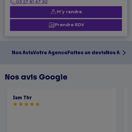
03 27 81 47 30
M’y rendre
Prendre RDV
Nos Avis
Votre Agence
Faites un devis
Nos Assur
Nos avis Google
Ism Thr