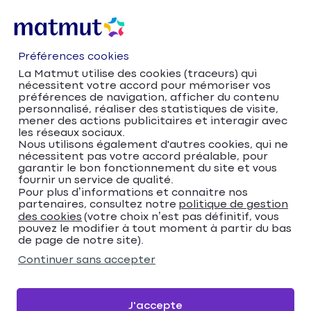
Préférences cookies
La Matmut utilise des cookies (traceurs) qui
nécessitent votre accord pour mémoriser vos
préférences de navigation, afficher du contenu
personnalisé, réaliser des statistiques de visite,
mener des actions publicitaires et interagir avec
les réseaux sociaux.
Nous utilisons également d'autres cookies, qui ne
nécessitent pas votre accord préalable, pour
Accueil
Trouver votre agence Matmut
garantir le bon fonctionnement du site et vous
fournir un service de qualité.
Hauts-de-France
Nord
Cambrai
Pour plus d’informations et connaitre nos
Matmut Assurances 6 Rue du Maréchal de
partenaires, consultez notre
politique de gestion
Lattre de Tassigny, Cambrai
des cookies
(votre choix n’est pas définitif, vous
pouvez le modifier à tout moment à partir du bas
Matmut Assurances 6
de page de notre site).
Rue du Maréchal de
Continuer sans accepter
Lattre de Tassigny,
J'accepte