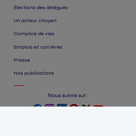
Élections des délégués
Un acteur citoyen
Complice de vies
Emplois et carrières
Presse
Nos publications
Nous suivre sur :
©Matmut
Accessibilité : partiellement
conforme
Plan du site
Mentions légales