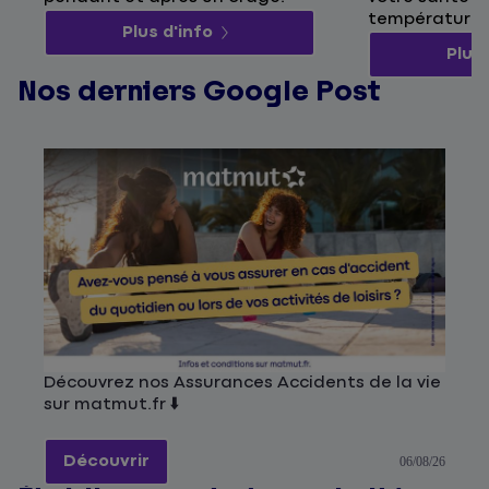
températures
Plus d'info
Plus 
Nos derniers Google Post
Découvrez nos Assurances Accidents de la vie
sur matmut.fr ⬇️
Découvrir
06/08/26