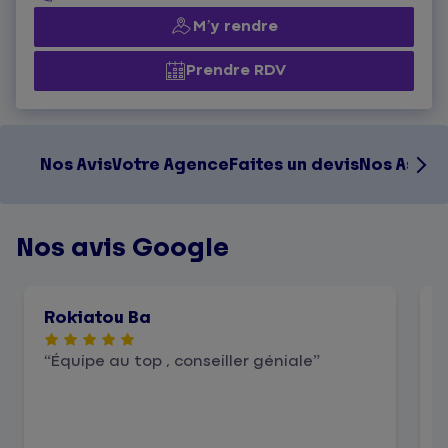
M’y rendre
Prendre RDV
Nos Avis
Votre Agence
Faites un devis
Nos Assur
Nos avis Google
Rokiatou Ba
Équipe au top , conseiller géniale
d