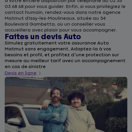
à votre entière disposition par téléphone au 02 35
03 68 68 pour vous guider. Enfin, si vous privilégiez le
contact humain, rendez-vous dans notre agence
Matmut d'Issy-les-Moulineaux, située au 34
Boulevard Gambetta, où un conseiller vous
accueillera avec plaisir pour vous accompagner.
Faites un devis Auto
D
Simulez gratuitement votre assurance Auto
F
Matmut sans engagement. Adaptez-la à vos
u
besoins et profil, et profitez d’une protection sur
l
mesure au meilleur tarif avec un accompagnement
a
en cas de sinistre
De
Devis en ligne