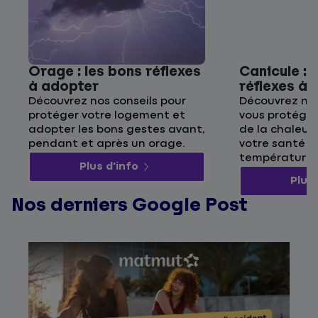
Orage : les bons réflexes
Canicule : 
à adopter
réflexes à
Découvrez nos conseils pour
Découvrez nos
protéger votre logement et
vous protége
adopter les bons gestes avant,
de la chaleur 
pendant et après un orage.
votre santé p
températures
Plus d'info
Plus 
Nos derniers Google Post