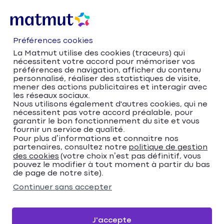
Préférences cookies
La Matmut utilise des cookies (traceurs) qui
nécessitent votre accord pour mémoriser vos
préférences de navigation, afficher du contenu
personnalisé, réaliser des statistiques de visite,
mener des actions publicitaires et interagir avec
les réseaux sociaux.
Nous utilisons également d'autres cookies, qui ne
nécessitent pas votre accord préalable, pour
Accueil
Trouver votre agence Matmut
garantir le bon fonctionnement du site et vous
fournir un service de qualité.
Île-de-France
Hauts-de-Seine
Pour plus d’informations et connaitre nos
Issy-les-Moulineaux
partenaires, consultez notre
politique de gestion
Matmut Assurances 34 Boulevard Gambetta,
des cookies
(votre choix n’est pas définitif, vous
pouvez le modifier à tout moment à partir du bas
Issy-les-Moulineaux
de page de notre site).
Matmut Assurances 34
Continuer sans accepter
Boulevard Gambetta,
Issy-les-Moulineaux
J'accepte