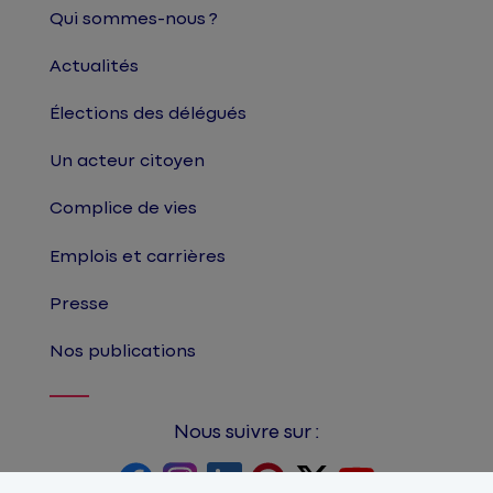
Qui sommes-nous ?
Actualités
Élections des délégués
Un acteur citoyen
Complice de vies
Emplois et carrières
Presse
Nos publications
Nous suivre sur :