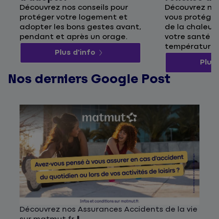
Découvrez nos conseils pour
Découvrez nos
protéger votre logement et
vous protége
adopter les bons gestes avant,
de la chaleur 
pendant et après un orage.
votre santé p
températures
Plus d'info
Plus 
Nos derniers Google Post
Découvrez nos Assurances Accidents de la vie