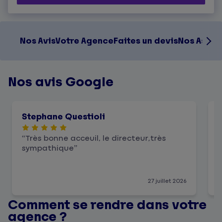
Nos Avis
Votre Agence
Faites un devis
Nos Assur
Nos avis Google
Stephane Questioli
Très bonne acceuil, le directeur,très
sympathique
e
A
27 juillet 2026
Comment se rendre dans votre
agence ?