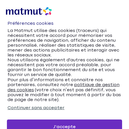
Préférences cookies
La Matmut utilise des cookies (traceurs) qui
nécessitent votre accord pour mémoriser vos
préférences de navigation, afficher du contenu
personnalisé, réaliser des statistiques de visite,
mener des actions publicitaires et interagir avec
les réseaux sociaux.
Nous utilisons également d'autres cookies, qui ne
nécessitent pas votre accord préalable, pour
Accueil
Trouver votre agence Matmut
garantir le bon fonctionnement du site et vous
fournir un service de qualité.
Île-de-France
Seine-Saint-Denis
Pour plus d’informations et connaitre nos
Pantin
partenaires, consultez notre
politique de gestion
Matmut Assurances 1 rue de la Liberté, Pantin
des cookies
(votre choix n’est pas définitif, vous
pouvez le modifier à tout moment à partir du bas
Matmut Assurances 1
de page de notre site).
rue de la Liberté, Pantin
Continuer sans accepter
4,8
305 avis
Donnez votre avis
J'accepte