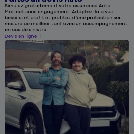
Simulez gratuitement votre assurance Auto
F
Matmut sans engagement. Adaptez-la à vos
u
besoins et profil, et profitez d’une protection sur
l
mesure au meilleur tarif avec un accompagnement
a
en cas de sinistre
De
Devis en ligne