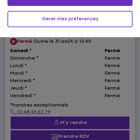
Gérer mes préferences
1 rue de la Liberté,
93500 Pantin
HORAIRES :
Fermé.
Ouvre le 31 août à 13:45
Samedi
*
Fermé
Dimanche
*
Fermé
Lundi
*
Fermé
Mardi
*
Fermé
Mercredi
*
Fermé
Jeudi
*
Fermé
Vendredi
*
Fermé
*horaires exceptionnels
01 48 45 67 79
M’y rendre
Prendre RDV