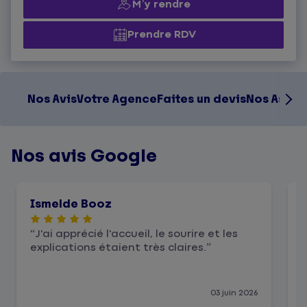
M’y rendre
Prendre RDV
Nos Avis
Votre Agence
Faites un devis
Nos Assur
Nos avis Google
Ismelde Booz
J'ai apprécié l'accueil, le sourire et les
explications étaient très claires.
03 juin 2026