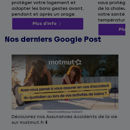
protéger votre logement et
vous protége
adopter les bons gestes avant,
de la chaleur 
pendant et après un orage.
votre santé p
températures
Plus d'info
Plus 
Nos derniers Google Post
Découvrez nos Assurances Accidents de la vie
sur matmut.fr ⬇️