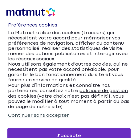
Préférences cookies
La Matmut utilise des cookies (traceurs) qui
nécessitent votre accord pour mémoriser vos
préférences de navigation, afficher du contenu
personnalisé, réaliser des statistiques de visite,
mener des actions publicitaires et interagir avec
les réseaux sociaux.
Nous utilisons également d'autres cookies, qui ne
nécessitent pas votre accord préalable, pour
Accueil
Trouver votre agence Matmut
garantir le bon fonctionnement du site et vous
fournir un service de qualité.
Île-de-France
Yvelines
Pour plus d’informations et connaitre nos
Le Chesnay-Rocquencourt
partenaires, consultez notre
politique de gestion
Matmut Assurances 33 Rue de Versailles, Le
des cookies
(votre choix n’est pas définitif, vous
pouvez le modifier à tout moment à partir du bas
Chesnay-Rocquencourt
de page de notre site).
Matmut Assurances 33
Continuer sans accepter
Rue de Versailles, Le
Chesnay-Rocquencourt
J'accepte