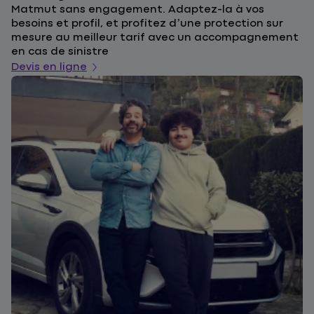
Matmut sans engagement. Adaptez-la à vos
u
besoins et profil, et profitez d’une protection sur
l
mesure au meilleur tarif avec un accompagnement
a
en cas de sinistre
De
Devis en ligne