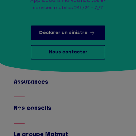
Applications MaMatmut, vos e-
services mobiles 24h/24 - 7j/7
Déclarer un sinistre
Nous contacter
Assurances
Afficher
Nos conseils
Afficher
Le groupe Matmut