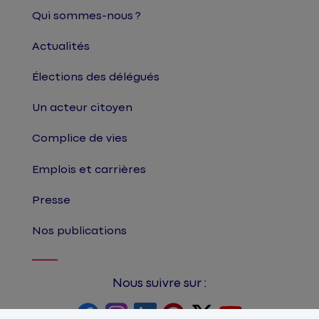
Qui sommes-nous ?
Actualités
Élections des délégués
Un acteur citoyen
Complice de vies
Emplois et carrières
Presse
Nos publications
Nous suivre sur :