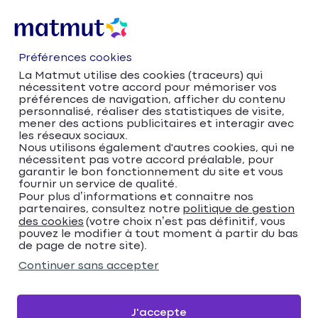
Préférences cookies
La Matmut utilise des cookies (traceurs) qui
nécessitent votre accord pour mémoriser vos
préférences de navigation, afficher du contenu
personnalisé, réaliser des statistiques de visite,
mener des actions publicitaires et interagir avec
les réseaux sociaux.
Nous utilisons également d'autres cookies, qui ne
nécessitent pas votre accord préalable, pour
Accueil
Trouver votre agence Matmut
garantir le bon fonctionnement du site et vous
fournir un service de qualité.
Normandie
Manche
Granville
Pour plus d’informations et connaitre nos
Matmut Assurances 91 Rue Couraye, Granville
partenaires, consultez notre
politique de gestion
Matmut Assurances 91
des cookies
(votre choix n’est pas définitif, vous
pouvez le modifier à tout moment à partir du bas
de page de notre site).
Rue Couraye, Granville
Continuer sans accepter
4,2
60 avis
Donnez votre avis
J'accepte