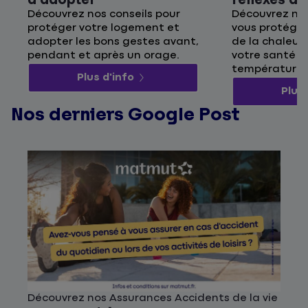
à adopter
réflexes à
Découvrez nos conseils pour
Découvrez nos
protéger votre logement et
vous protége
adopter les bons gestes avant,
de la chaleur 
pendant et après un orage.
votre santé p
températures
Plus d'info
Plus 
Nos derniers Google Post
Découvrez nos Assurances Accidents de la vie