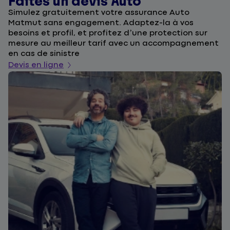
Faites un devis Auto
D
Simulez gratuitement votre assurance Auto
F
Matmut sans engagement. Adaptez-la à vos
u
besoins et profil, et profitez d’une protection sur
l
mesure au meilleur tarif avec un accompagnement
a
en cas de sinistre
De
Devis en ligne