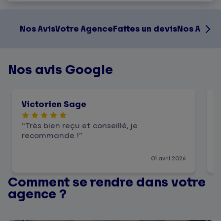
Nos Avis
Votre Agence
Faites un devis
Nos Assur
Nos avis Google
Victorien Sage
Très bien reçu et conseillé, je
recommande !
01 avril 2026
Comment se rendre dans votre
agence ?