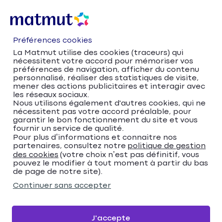
Préférences cookies
La Matmut utilise des cookies (traceurs) qui
nécessitent votre accord pour mémoriser vos
préférences de navigation, afficher du contenu
personnalisé, réaliser des statistiques de visite,
mener des actions publicitaires et interagir avec
les réseaux sociaux.
Nous utilisons également d'autres cookies, qui ne
nécessitent pas votre accord préalable, pour
Accueil
Trouver votre agence Matmut
garantir le bon fonctionnement du site et vous
fournir un service de qualité.
Normandie
Orne
Flers
Pour plus d’informations et connaitre nos
Matmut Assurances 8 Rue Blin, Flers
partenaires, consultez notre
politique de gestion
Matmut Assurances 8
des cookies
(votre choix n’est pas définitif, vous
pouvez le modifier à tout moment à partir du bas
de page de notre site).
Rue Blin, Flers
Continuer sans accepter
4,3
100 avis
Donnez votre avis
J'accepte