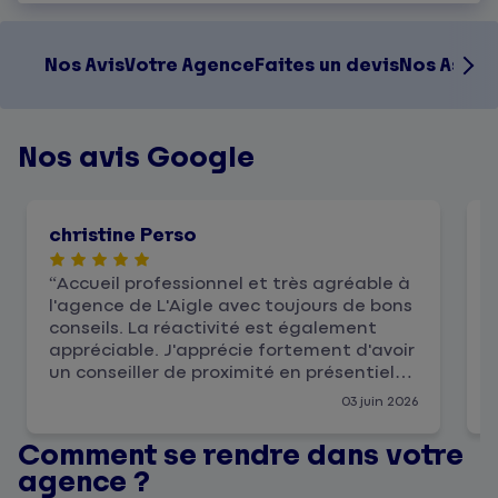
Nos Avis
Votre Agence
Faites un devis
Nos Assur
Nos avis Google
christine Perso
Accueil professionnel et très agréable à
l'agence de L'Aigle avec toujours de bons
conseils. La réactivité est également
appréciable. J'apprécie fortement d'avoir
un conseiller de proximité en présentiel
pour répondre à mes besoins et
03 juin 2026
questions.
Comment se rendre dans votre
agence ?