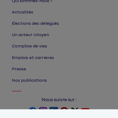
Qui sommes-nous ?
Actualités
Élections des délégués
Un acteur citoyen
Complice de vies
Emplois et carrières
Presse
Nos publications
Nous suivre sur :