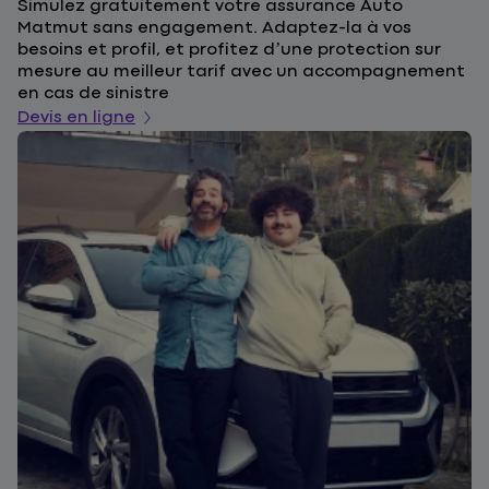
Simulez gratuitement votre assurance Auto
F
Matmut sans engagement. Adaptez-la à vos
u
besoins et profil, et profitez d’une protection sur
l
mesure au meilleur tarif avec un accompagnement
a
en cas de sinistre
De
Devis en ligne