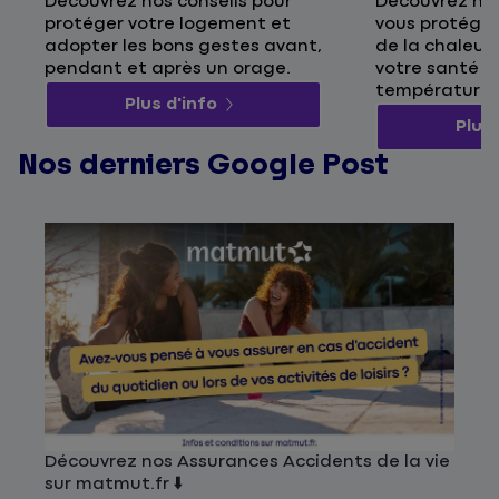
Découvrez nos conseils pour
Découvrez nos
protéger votre logement et
vous protége
adopter les bons gestes avant,
de la chaleur 
pendant et après un orage.
votre santé p
températures
Plus d'info
Plus 
Nos derniers Google Post
Découvrez nos Assurances Accidents de la vie
sur matmut.fr ⬇️