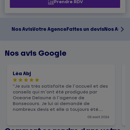
Prendre RDV
Nos Avis
Votre Agence
Faites un devis
Nos Assur
Nos avis Google
Léa Abj
Je suis très satisfaite de l’accueil et des
conseils qui m’ont été prodigués par
Oceane Delaune à l’agence de
Bonsecours. Je lui ai demandé de
nombreux devis et elle a toujours été
disponible et très professionnelle. Je
03 août 2026
recommande et je remercie cette
conseillère.