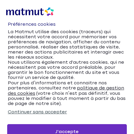
Préférences cookies
La Matmut utilise des cookies (traceurs) qui
nécessitent votre accord pour mémoriser vos
préférences de navigation, afficher du contenu
personnalisé, réaliser des statistiques de visite,
mener des actions publicitaires et interagir avec
les réseaux sociaux.
Nous utilisons également d'autres cookies, qui ne
nécessitent pas votre accord préalable, pour
Accueil
Trouver votre agence Matmut
garantir le bon fonctionnement du site et vous
fournir un service de qualité.
Normandie
Seine-Maritime
Bonsecours
Pour plus d’informations et connaitre nos
Matmut Assurances 46 Route de Paris,
partenaires, consultez notre
politique de gestion
Bonsecours
des cookies
(votre choix n’est pas définitif, vous
pouvez le modifier à tout moment à partir du bas
Matmut Assurances 46
de page de notre site).
Route de Paris,
Continuer sans accepter
Bonsecours
J'accepte