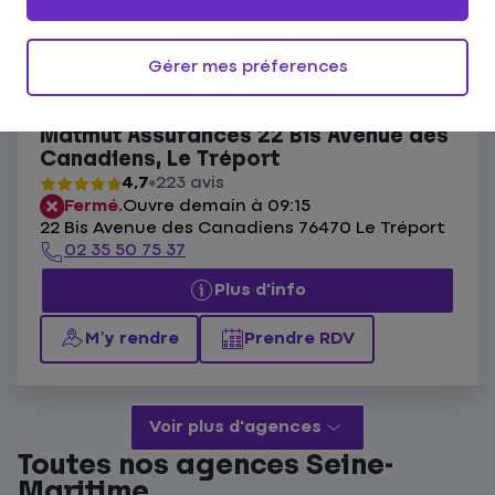
Ouvert actuellement
Les agences Matmut Le Tréport
Gérer mes préferences
Liste
Carte
Matmut Assurances 22 Bis Avenue des
Canadiens, Le Tréport
4,7
223 avis
Fermé.
Ouvre demain à 09:15
22 Bis Avenue des Canadiens 76470 Le Tréport
02 35 50 75 37
Plus d'info
M’y rendre
Prendre RDV
Voir plus d'agences
Toutes nos agences Seine-
Maritime