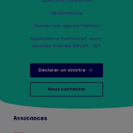
Questions fréquentes
Réclamations
Trouver une agence Matmut
Applications MaMatmut, vos e-
services mobiles 24h/24 - 7j/7
Déclarer un sinistre
Nous contacter
Assurances
Afficher