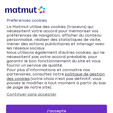
Préférences cookies
La Matmut utilise des cookies (traceurs) qui
nécessitent votre accord pour mémoriser vos
préférences de navigation, afficher du contenu
personnalisé, réaliser des statistiques de visite,
mener des actions publicitaires et interagir avec
les réseaux sociaux.
Nous utilisons également d'autres cookies, qui ne
nécessitent pas votre accord préalable, pour
Accueil
Trouver votre agence Matmut
garantir le bon fonctionnement du site et vous
Normandie
Seine-Maritime
Le Tréport
fournir un service de qualité.
Trouver votre agence
Pour plus d’informations et connaitre nos
partenaires, consultez notre
politique de gestion
des cookies
(votre choix n’est pas définitif, vous
Matmut
pouvez le modifier à tout moment à partir du bas
de page de notre site).
Veuillez renseigner une adresse
Continuer sans accepter
Me localiser
J'accepte