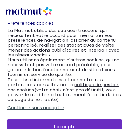
Préférences cookies
La Matmut utilise des cookies (traceurs) qui
nécessitent votre accord pour mémoriser vos
préférences de navigation, afficher du contenu
personnalisé, réaliser des statistiques de visite,
mener des actions publicitaires et interagir avec
les réseaux sociaux.
Nous utilisons également d'autres cookies, qui ne
nécessitent pas votre accord préalable, pour
Accueil
Trouver votre agence Matmut
garantir le bon fonctionnement du site et vous
fournir un service de qualité.
Nouvelle-Aquitaine
Charente-Maritime
Pour plus d’informations et connaitre nos
Saintes
partenaires, consultez notre
politique de gestion
Matmut Assurances 42 Cours National, Saintes
des cookies
(votre choix n’est pas définitif, vous
pouvez le modifier à tout moment à partir du bas
Matmut Assurances 42
de page de notre site).
Cours National, Saintes
Continuer sans accepter
4,6
156 avis
Donnez votre avis
J'accepte