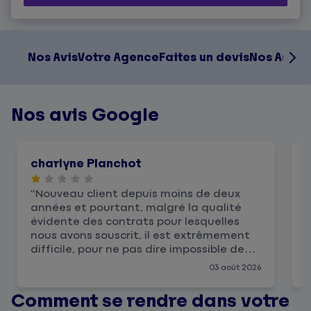
Nos Avis
Votre Agence
Faites un devis
Nos Assur
Nos avis Google
charlyne Planchot
Nouveau client depuis moins de deux
années et pourtant, malgré la qualité
d
évidente des contrats pour lesquelles
nous avons souscrit, il est extrêmement
difficile, pour ne pas dire impossible de
joindre l’agence par téléphone. Et cela
03 août 2026
dure depuis 3 mois malgré les relances
incessantes.
Comment se rendre dans votre