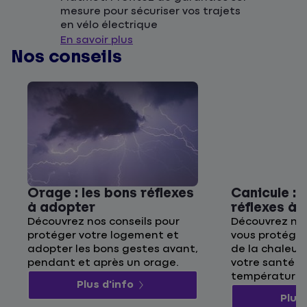
mesure pour sécuriser vos trajets
en vélo électrique
En savoir plus
Nos conseils
Orage : les bons réflexes
Canicule : 
à adopter
réflexes à
Découvrez nos conseils pour
Découvrez nos
protéger votre logement et
vous protége
adopter les bons gestes avant,
de la chaleur 
pendant et après un orage.
votre santé p
températures
Plus d'info
Plus 