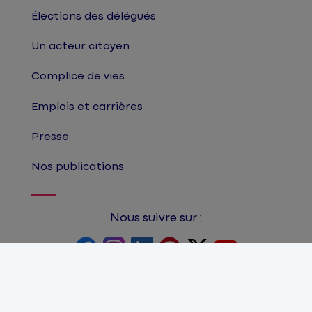
Élections des délégués
Un acteur citoyen
Complice de vies
Emplois et carrières
Presse
Nos publications
Nous suivre sur :
©Matmut
Accessibilité : partiellement
conforme
Plan du site
Mentions légales