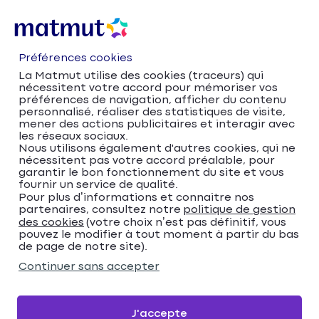
Préférences cookies
La Matmut utilise des cookies (traceurs) qui
nécessitent votre accord pour mémoriser vos
préférences de navigation, afficher du contenu
personnalisé, réaliser des statistiques de visite,
mener des actions publicitaires et interagir avec
les réseaux sociaux.
Nous utilisons également d'autres cookies, qui ne
nécessitent pas votre accord préalable, pour
Accueil
Trouver votre agence Matmut
garantir le bon fonctionnement du site et vous
fournir un service de qualité.
Occitanie
Hérault
Béziers
Pour plus d’informations et connaitre nos
Matmut Assurances 68 Avenue Pierre Verdier,
partenaires, consultez notre
politique de gestion
Béziers
des cookies
(votre choix n’est pas définitif, vous
pouvez le modifier à tout moment à partir du bas
Matmut Assurances 68
de page de notre site).
Avenue Pierre Verdier,
Continuer sans accepter
Béziers
J'accepte