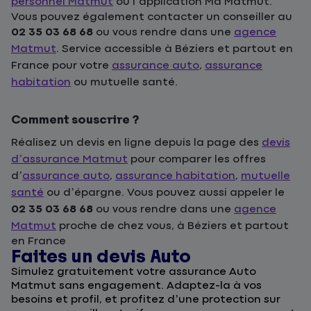
personnel Matmut
ou l’application Ma Matmut.
Vous pouvez également contacter un conseiller au
02 35 03 68 68
ou vous rendre dans une
agence
Matmut
. Service accessible à Béziers et partout en
France pour votre
assurance auto
,
assurance
habitation
ou mutuelle santé.
Comment souscrire ?
Réalisez un devis en ligne depuis la page des
devis
d’assurance Matmut
pour comparer les offres
d’
assurance auto
,
assurance habitation
,
mutuelle
santé
ou d’épargne. Vous pouvez aussi appeler le
02 35 03 68 68
ou vous rendre dans une
agence
Matmut
proche de chez vous, à Béziers et partout
en France
Faites un devis Auto
D
Simulez gratuitement votre assurance Auto
F
Matmut sans engagement. Adaptez-la à vos
u
besoins et profil, et profitez d’une protection sur
l