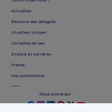
Qui sommes-nous ?
Actualités
Élections des délégués
Un acteur citoyen
Complice de vies
Emplois et carrières
Presse
Nos publications
Nous suivre sur :