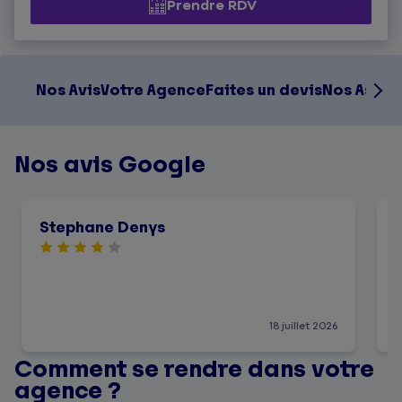
Prendre RDV
Nos Avis
Votre Agence
Faites un devis
Nos Assur
Nos avis Google
Stephane Denys
18 juillet 2026
Comment se rendre dans votre
agence ?