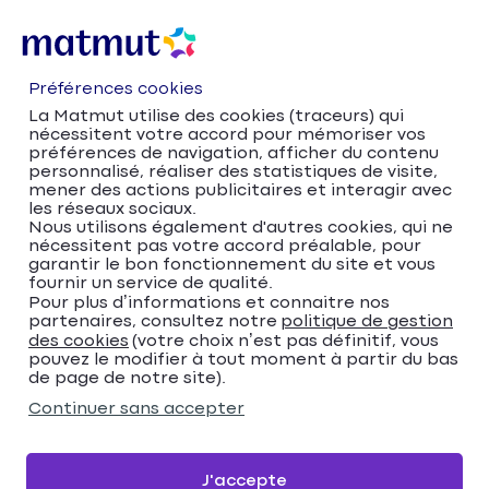
Préférences cookies
La Matmut utilise des cookies (traceurs) qui
nécessitent votre accord pour mémoriser vos
préférences de navigation, afficher du contenu
personnalisé, réaliser des statistiques de visite,
mener des actions publicitaires et interagir avec
les réseaux sociaux.
Nous utilisons également d'autres cookies, qui ne
nécessitent pas votre accord préalable, pour
Accueil
Trouver votre agence Matmut
garantir le bon fonctionnement du site et vous
fournir un service de qualité.
Occitanie
Hérault
Montpellier
Pour plus d’informations et connaitre nos
Matmut Assurances 121 Avenue de Lodeve,
partenaires, consultez notre
politique de gestion
Montpellier
des cookies
(votre choix n’est pas définitif, vous
pouvez le modifier à tout moment à partir du bas
Matmut Assurances 121
de page de notre site).
Avenue de Lodeve,
Continuer sans accepter
Montpellier
J'accepte