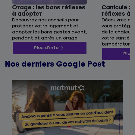
Orage : les bons réflexes
Canicule : 
à adopter
réflexes à
Découvrez nos conseils pour
Découvrez nos
protéger votre logement et
vous protége
adopter les bons gestes avant,
de la chaleur 
pendant et après un orage.
votre santé p
températures
Plus d'info
Plus 
Nos derniers Google Post