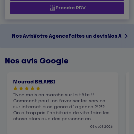
Prendre RDV
Nos Avis
Votre Agence
Faites un devis
Nos Assur
Nos avis Google
Mourad BELARBI
Non mais on marche sur la tête !!
Comment peut-on favoriser les service
d
sur internet à ce genre d’ agence ?!?!?
On a trop pris l’habitude de vite faire les
l
chose alors que des personne en
physique bienveillante et serviable sont
06 août 2026
sur le terrain ! Comme ce Directeur