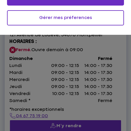
4,3
202 avis
Donnez votre avis
Gérer mes préferences
121 Avenue de Lodeve,
34070 Montpellier
HORAIRES :
Fermé.
Ouvre demain à 09:00
Dimanche
Fermé
Lundi
09:00 - 12:15
14:00 - 17:30
Mardi
09:00 - 12:15
14:00 - 17:30
Mercredi
09:00 - 12:15
14:00 - 17:30
Jeudi
09:00 - 12:15
14:00 - 17:30
Vendredi
10:00 - 12:15
14:00 - 17:30
Samedi
*
Fermé
*horaires exceptionnels
04 67 75 19 00
M’y rendre