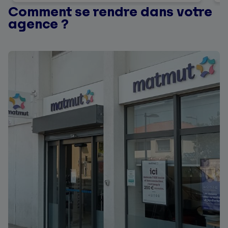
d’agence et son équipe ! Que dire !
Comment se rendre dans votre
+50000 étoiles ;) je recommande !
agence ?