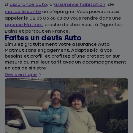
d’
assurance auto
, d’
assurance habitation
, de
mutuelle santé
ou d’épargne. Vous pouvez aussi
appeler le 02 35 03 68 68 ou vous rendre dans une
agence Matmut
proche de chez vous, à Digne-les-
Bains et partout en France.
Faites un devis Auto
D
Simulez gratuitement votre assurance Auto
F
Matmut sans engagement. Adaptez-la à vos
u
besoins et profil, et profitez d’une protection sur
l
mesure au meilleur tarif avec un accompagnement
a
en cas de sinistre
De
Devis en ligne