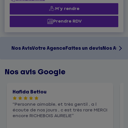
M’y rendre
Prendre RDV
Nos Avis
Votre Agence
Faites un devis
Nos Assur
Nos avis Google
Hafida Betiou
Personne aimable, et très gentil , a l
écoute de nos jours , c est très rare MERCI
t
encore RICHEBOIS AURELIE