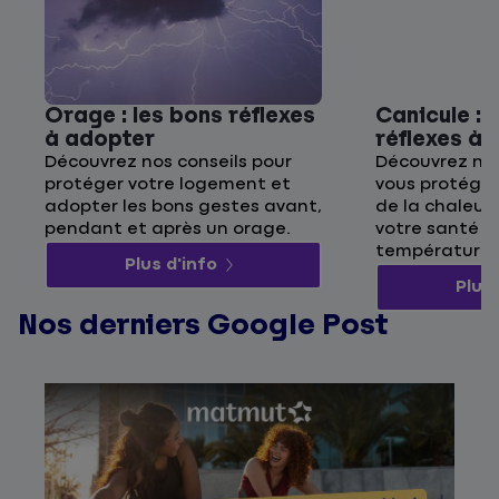
Orage : les bons réflexes
Canicule : 
à adopter
réflexes à
Découvrez nos conseils pour
Découvrez nos
protéger votre logement et
vous protége
adopter les bons gestes avant,
de la chaleur 
pendant et après un orage.
votre santé p
températures
Plus d'info
Plus 
Nos derniers Google Post