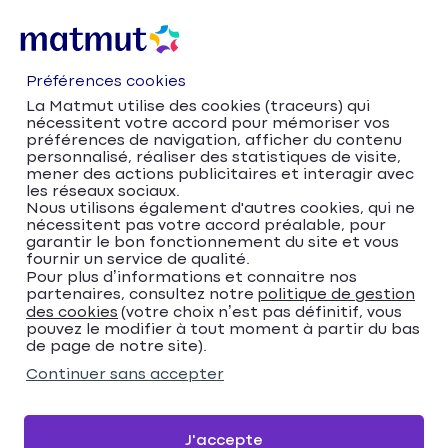
Préférences cookies
La Matmut utilise des cookies (traceurs) qui
nécessitent votre accord pour mémoriser vos
préférences de navigation, afficher du contenu
personnalisé, réaliser des statistiques de visite,
mener des actions publicitaires et interagir avec
les réseaux sociaux.
Nous utilisons également d'autres cookies, qui ne
nécessitent pas votre accord préalable, pour
Accueil
Trouver votre agence Matmut
garantir le bon fonctionnement du site et vous
fournir un service de qualité.
Provence-Alpes-Côte d'Azur
Pour plus d’informations et connaitre nos
Alpes-de-Haute-Provence
partenaires, consultez notre
politique de gestion
Digne-les-Bains
des cookies
(votre choix n’est pas définitif, vous
pouvez le modifier à tout moment à partir du bas
Matmut Assurances 5 Avenue de Verdun,
de page de notre site).
Digne-les-Bains
Continuer sans accepter
Matmut Assurances 5
Avenue de Verdun,
J'accepte