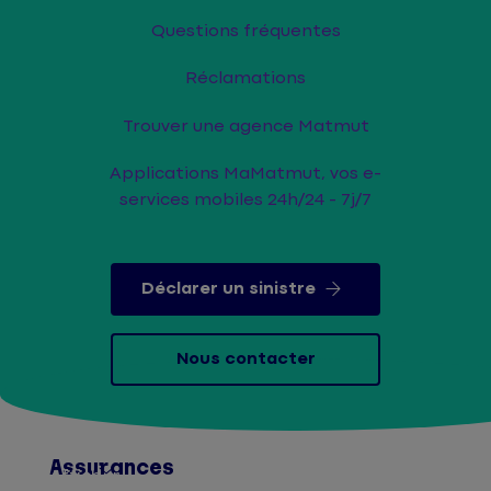
Questions fréquentes
Réclamations
Trouver une agence Matmut
Applications MaMatmut, vos e-
services mobiles 24h/24 - 7j/7
Déclarer un sinistre
Nous contacter
Assurances
Afficher