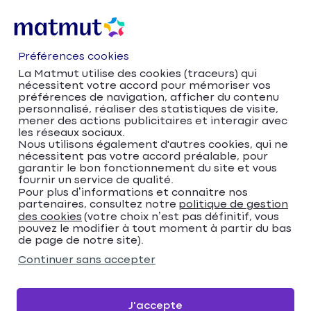
Préférences cookies
La Matmut utilise des cookies (traceurs) qui
nécessitent votre accord pour mémoriser vos
préférences de navigation, afficher du contenu
personnalisé, réaliser des statistiques de visite,
mener des actions publicitaires et interagir avec
les réseaux sociaux.
Nous utilisons également d'autres cookies, qui ne
nécessitent pas votre accord préalable, pour
Accueil
Trouver votre agence Matmut
garantir le bon fonctionnement du site et vous
fournir un service de qualité.
Provence-Alpes-Côte d'Azur
Pour plus d’informations et connaitre nos
Alpes-de-Haute-Provence
Sisteron
partenaires, consultez notre
politique de gestion
Matmut Assurances 20 Avenue des Arcades,
des cookies
(votre choix n’est pas définitif, vous
pouvez le modifier à tout moment à partir du bas
Sisteron
de page de notre site).
Matmut Assurances 20
Continuer sans accepter
Avenue des Arcades,
Sisteron
J'accepte