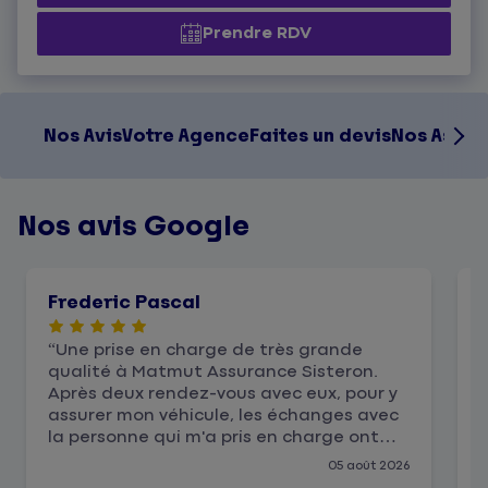
Prendre RDV
Nos Avis
Votre Agence
Faites un devis
Nos Assur
Nos avis Google
Frederic Pascal
Une prise en charge de très grande
qualité à Matmut Assurance Sisteron.
Après deux rendez-vous avec eux, pour y
assurer mon véhicule, les échanges avec
la personne qui m'a pris en charge ont
été très pertinent , simple et toujours
05 août 2026
dans mon intérêt personnel. Je