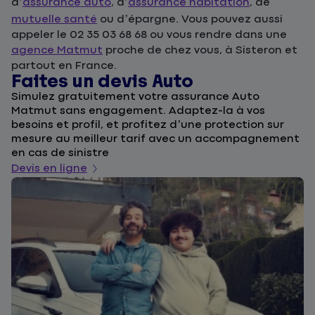
d’
assurance auto
, d’
assurance habitation
, de
mutuelle santé
ou d’épargne. Vous pouvez aussi
appeler le 02 35 03 68 68 ou vous rendre dans une
agence Matmut
proche de chez vous, à Sisteron et
partout en France.
Faites un devis Auto
D
Simulez gratuitement votre assurance Auto
F
Matmut sans engagement. Adaptez-la à vos
u
besoins et profil, et profitez d’une protection sur
l
mesure au meilleur tarif avec un accompagnement
a
en cas de sinistre
De
Devis en ligne