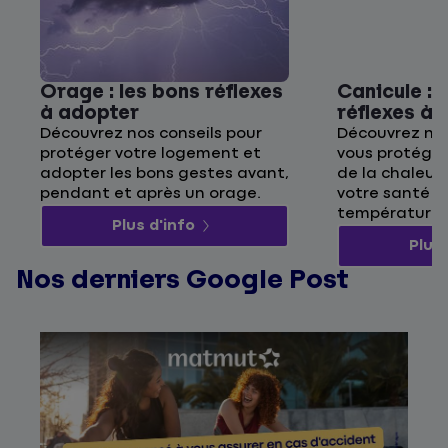
Orage : les bons réflexes
Canicule : 
à adopter
réflexes à
Découvrez nos conseils pour
Découvrez nos
protéger votre logement et
vous protége
adopter les bons gestes avant,
de la chaleur 
pendant et après un orage.
votre santé p
températures
Plus d'info
Plus 
Nos derniers Google Post