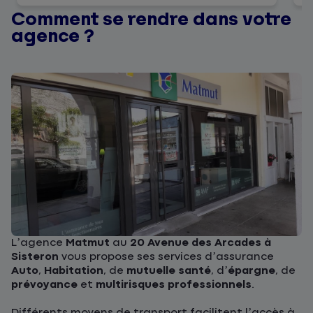
recommande vivement pour tout type de
Comment se rendre dans votre
contrats d'assurances , car
agence ?
l'accompagnement qui m'a été offert
par la personne , a été
professionnellement parfait.
L’agence
Matmut
au
20 Avenue des Arcades à
Sisteron
vous propose ses services d’assurance
Auto
,
Habitation
, de
mutuelle santé
, d’
épargne
, de
prévoyance
et
multirisques professionnels
.
Différents moyens de transport facilitent l’accès à