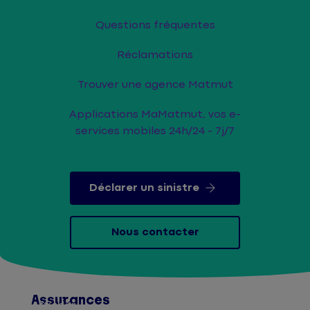
Questions fréquentes
Réclamations
Trouver une agence Matmut
Applications MaMatmut, vos e-
services mobiles 24h/24 - 7j/7
Déclarer un sinistre
Nous contacter
Assurances
Afficher