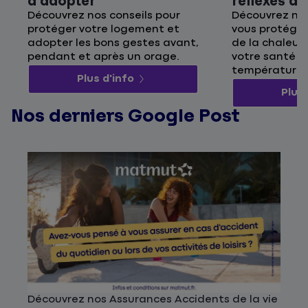
à adopter
réflexes à
Découvrez nos conseils pour
Découvrez nos
protéger votre logement et
vous protége
adopter les bons gestes avant,
de la chaleur 
pendant et après un orage.
votre santé p
températures
Plus d'info
Plus 
Nos derniers Google Post
Découvrez nos Assurances Accidents de la vie