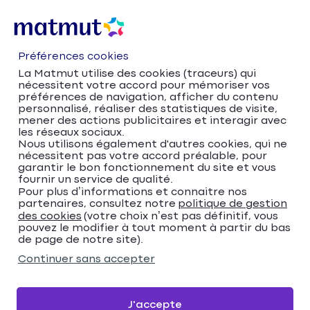
Préférences cookies
La Matmut utilise des cookies (traceurs) qui
nécessitent votre accord pour mémoriser vos
préférences de navigation, afficher du contenu
personnalisé, réaliser des statistiques de visite,
mener des actions publicitaires et interagir avec
les réseaux sociaux.
Nous utilisons également d'autres cookies, qui ne
nécessitent pas votre accord préalable, pour
Accueil
Trouver votre agence Matmut
garantir le bon fonctionnement du site et vous
fournir un service de qualité.
Provence-Alpes-Côte d'Azur
Pour plus d’informations et connaitre nos
Alpes-Maritimes
Nice
partenaires, consultez notre
politique de gestion
Matmut Assurances 50 Boulevard Risso, Nice
des cookies
(votre choix n’est pas définitif, vous
pouvez le modifier à tout moment à partir du bas
Matmut Assurances 50
de page de notre site).
Boulevard Risso, Nice
Continuer sans accepter
3,9
165 avis
Donnez votre avis
J'accepte