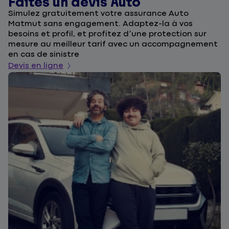
Faites un devis Auto
D
Simulez gratuitement votre assurance Auto
F
Matmut sans engagement. Adaptez-la à vos
u
besoins et profil, et profitez d’une protection sur
l
mesure au meilleur tarif avec un accompagnement
a
en cas de sinistre
De
Devis en ligne