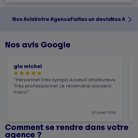
Nos Avis
Votre Agence
Faites un devis
Nos Assur
Nos avis Google
gia michel
Personnel très sympa Acceuil chaleureux
Très professionnel Je reviendrai souvent
d
merci
22 juillet 2026
Comment se rendre dans votre
agence ?