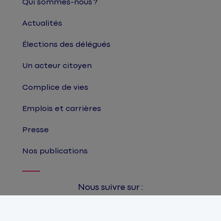
Qui sommes-nous ?
Actualités
Élections des délégués
Un acteur citoyen
Complice de vies
Emplois et carrières
Presse
Nos publications
Nous suivre sur :