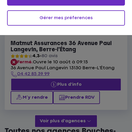
Ouvert actuellement
Les agences Matmut Berre-l'Étang
Gérer mes préferences
Liste
Carte
Matmut Assurances 36 Avenue Paul
Langevin, Berre-l'Étang
4,3
80 avis
Fermé.
Ouvre le 10 août à 09:15
36 Avenue Paul Langevin 13130 Berre-L'Étang
04 42 85 39 99
Plus d'info
M’y rendre
Prendre RDV
Voir plus d'agences
Toutes nos agences Bouches-