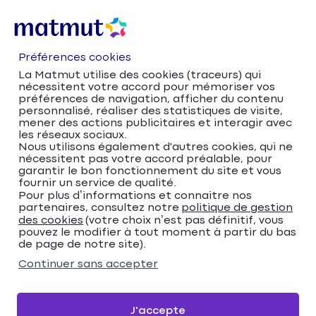
Préférences cookies
La Matmut utilise des cookies (traceurs) qui
nécessitent votre accord pour mémoriser vos
préférences de navigation, afficher du contenu
personnalisé, réaliser des statistiques de visite,
mener des actions publicitaires et interagir avec
les réseaux sociaux.
Nous utilisons également d'autres cookies, qui ne
nécessitent pas votre accord préalable, pour
Accueil
Trouver votre agence Matmut
garantir le bon fonctionnement du site et vous
Provence-Alpes-Côte d'Azur
fournir un service de qualité.
Pour plus d’informations et connaitre nos
Bouches-du-Rhône
Berre-l'Étang
partenaires, consultez notre
politique de gestion
Trouver votre agence
des cookies
(votre choix n’est pas définitif, vous
pouvez le modifier à tout moment à partir du bas
Matmut
de page de notre site).
Continuer sans accepter
Veuillez renseigner une adresse
Me localiser
J'accepte