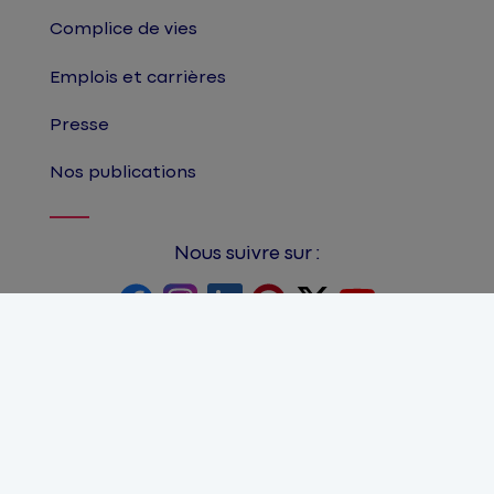
Complice de vies
Emplois et carrières
Presse
Nos publications
Nous suivre sur :
©Matmut
Accessibilité : partiellement
conforme
Plan du site
Mentions légales
Protection des données personnelles
Gestion des cookies
FAQ