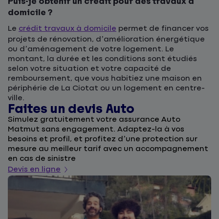
Puis-je obtenir un crédit pour des travaux à
domicile ?
Le
crédit travaux à domicile
permet de financer vos
projets de rénovation, d’amélioration énergétique
ou d’aménagement de votre logement. Le
montant, la durée et les conditions sont étudiés
selon votre situation et votre capacité de
remboursement, que vous habitiez une maison en
périphérie de La Ciotat ou un logement en centre-
ville.
Faites un devis Auto
D
Simulez gratuitement votre assurance Auto
F
Matmut sans engagement. Adaptez-la à vos
u
besoins et profil, et profitez d’une protection sur
l
mesure au meilleur tarif avec un accompagnement
a
en cas de sinistre
De
Devis en ligne