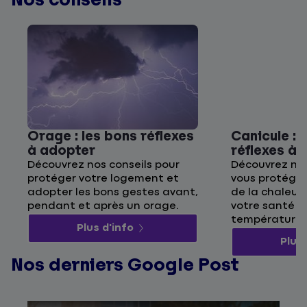
Orage : les bons réflexes
Canicule : 
à adopter
réflexes à
Découvrez nos conseils pour
Découvrez nos
protéger votre logement et
vous protége
adopter les bons gestes avant,
de la chaleur 
pendant et après un orage.
votre santé p
températures
Plus d'info
Plus 
Nos derniers Google Post