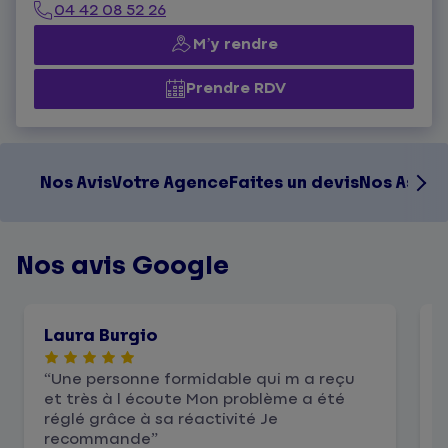
04 42 08 52 26
M’y rendre
Prendre RDV
Nos Avis
Votre Agence
Faites un devis
Nos Assur
Nos avis Google
Laura Burgio
Une personne formidable qui m a reçu
et très à l écoute Mon problème a été
réglé grâce à sa réactivité Je
c
recommande
é