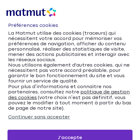
Préférences cookies
La Matmut utilise des cookies (traceurs) qui
nécessitent votre accord pour mémoriser vos
préférences de navigation, afficher du contenu
personnalisé, réaliser des statistiques de visite,
mener des actions publicitaires et interagir avec
les réseaux sociaux.
Nous utilisons également d'autres cookies, qui ne
nécessitent pas votre accord préalable, pour
Accueil
Trouver votre agence Matmut
garantir le bon fonctionnement du site et vous
fournir un service de qualité.
Provence-Alpes-Côte d'Azur
Pour plus d’informations et connaitre nos
Bouches-du-Rhône
La Ciotat
partenaires, consultez notre
politique de gestion
Matmut Assurances 364A Avenue du Président
des cookies
(votre choix n’est pas définitif, vous
pouvez le modifier à tout moment à partir du bas
Kennedy, La Ciotat
de page de notre site).
Matmut Assurances
Continuer sans accepter
364A Avenue du
Président Kennedy, La
J'accepte