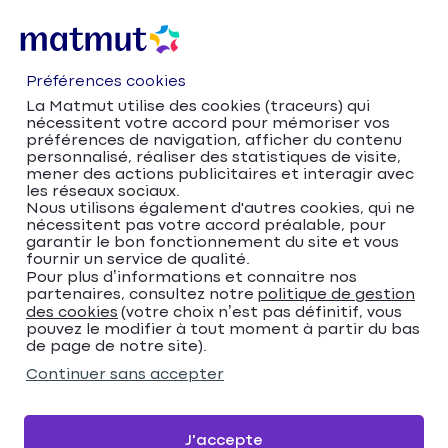
Préférences cookies
La Matmut utilise des cookies (traceurs) qui
nécessitent votre accord pour mémoriser vos
préférences de navigation, afficher du contenu
personnalisé, réaliser des statistiques de visite,
mener des actions publicitaires et interagir avec
les réseaux sociaux.
Nous utilisons également d'autres cookies, qui ne
nécessitent pas votre accord préalable, pour
Accueil
Trouver votre agence Matmut
garantir le bon fonctionnement du site et vous
fournir un service de qualité.
Provence-Alpes-Côte d'Azur
Pour plus d’informations et connaitre nos
Bouches-du-Rhône
Marseille
partenaires, consultez notre
politique de gestion
Matmut Assurances 2 rue des Héros, Marseille
des cookies
(votre choix n’est pas définitif, vous
pouvez le modifier à tout moment à partir du bas
Matmut Assurances 2
de page de notre site).
rue des Héros, Marseille
Continuer sans accepter
4,4
339 avis
Donnez votre avis
J'accepte