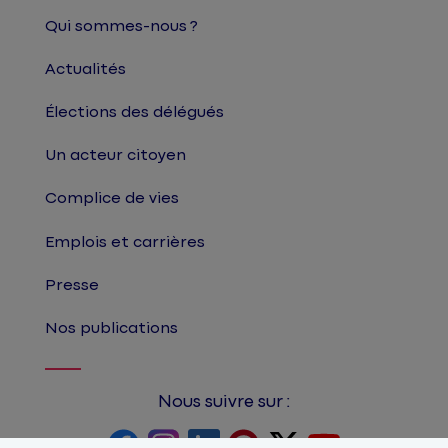
Qui sommes-nous ?
Actualités
Élections des délégués
Un acteur citoyen
Complice de vies
Emplois et carrières
Presse
Nos publications
Nous suivre sur :