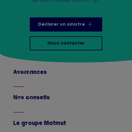
services mobiles 24h/24 - 7j/7
Déclarer un sinistre
Nous contacter
Assurances
Afficher
Nos conseils
Afficher
Le groupe Matmut