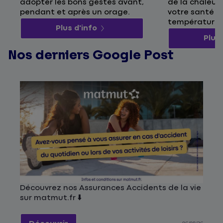
adopter les bons gestes avant,
de la chaleur 
pendant et après un orage.
votre santé p
températures
Plus d'info
Plus 
Nos derniers Google Post
Découvrez nos Assurances Accidents de la vie
sur matmut.fr ⬇️