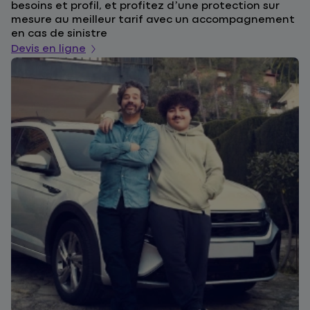
besoins et profil, et profitez d’une protection sur
l
mesure au meilleur tarif avec un accompagnement
a
en cas de sinistre
De
Devis en ligne