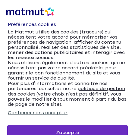
Préférences cookies
La Matmut utilise des cookies (traceurs) qui
nécessitent votre accord pour mémoriser vos
préférences de navigation, afficher du contenu
personnalisé, réaliser des statistiques de visite,
mener des actions publicitaires et interagir avec
les réseaux sociaux.
Nous utilisons également d'autres cookies, qui ne
nécessitent pas votre accord préalable, pour
Accueil
Trouver votre agence Matmut
garantir le bon fonctionnement du site et vous
fournir un service de qualité.
Provence-Alpes-Côte d'Azur
Pour plus d’informations et connaitre nos
Bouches-du-Rhône
Vitrolles
partenaires, consultez notre
politique de gestion
Matmut Assurances Les Arceaux, Vitrolles
des cookies
(votre choix n’est pas définitif, vous
pouvez le modifier à tout moment à partir du bas
Matmut Assurances Les
de page de notre site).
Arceaux, Vitrolles
Continuer sans accepter
4,5
246 avis
Donnez votre avis
J'accepte