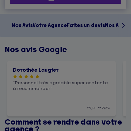
Nos Avis
Votre Agence
Faites un devis
Nos Assur
Nos avis Google
Dorothée Laugier
Personnel très agréable super contente
à recommander
29 juillet 2026
Comment se rendre dans votre
agence ?