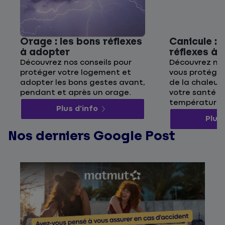
Orage : les bons réflexes
Canicule : 
à adopter
réflexes à
Découvrez nos conseils pour
Découvrez nos
protéger votre logement et
vous protége
adopter les bons gestes avant,
de la chaleur 
pendant et après un orage.
votre santé p
températures
Plus d'info
Plus 
Nos derniers Google Post