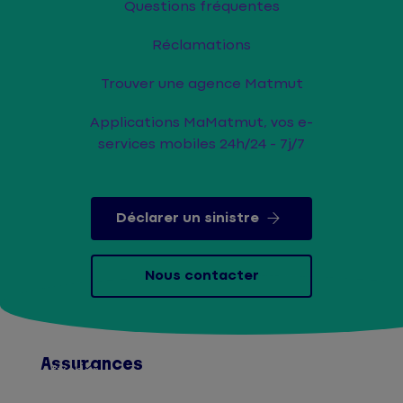
Questions fréquentes
Réclamations
Trouver une agence Matmut
Applications MaMatmut, vos e-
services mobiles 24h/24 - 7j/7
Déclarer un sinistre
Nous contacter
Assurances
Afficher