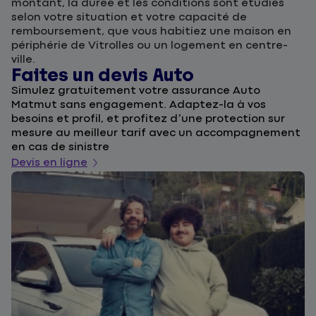
montant, la durée et les conditions sont étudiés
selon votre situation et votre capacité de
remboursement, que vous habitiez une maison en
périphérie de Vitrolles ou un logement en centre-
ville.
Faites un devis Auto
D
Simulez gratuitement votre assurance Auto
F
Matmut sans engagement. Adaptez-la à vos
u
besoins et profil, et profitez d’une protection sur
l
mesure au meilleur tarif avec un accompagnement
a
en cas de sinistre
De
Devis en ligne