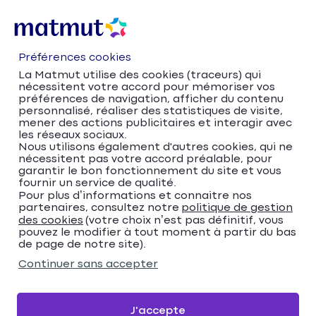
Préférences cookies
La Matmut utilise des cookies (traceurs) qui
nécessitent votre accord pour mémoriser vos
préférences de navigation, afficher du contenu
personnalisé, réaliser des statistiques de visite,
mener des actions publicitaires et interagir avec
les réseaux sociaux.
Nous utilisons également d'autres cookies, qui ne
nécessitent pas votre accord préalable, pour
Accueil
Trouver votre agence Matmut
garantir le bon fonctionnement du site et vous
Auvergne-Rhône-Alpes
Rhône
Lyon
fournir un service de qualité.
Trouver votre agence
Pour plus d’informations et connaitre nos
partenaires, consultez notre
politique de gestion
des cookies
(votre choix n’est pas définitif, vous
Matmut
pouvez le modifier à tout moment à partir du bas
de page de notre site).
Veuillez renseigner une adresse
Continuer sans accepter
Me localiser
J'accepte