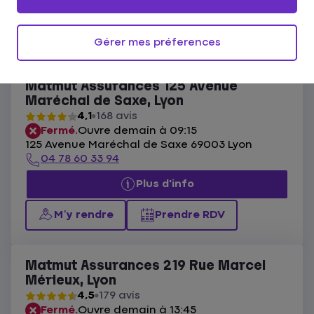
Ouvert actuellement
Les agences Matmut Lyon
Gérer mes préferences
Liste
Carte
Matmut Assurances 125 Avenue
Maréchal de Saxe, Lyon
4,1
168 avis
Fermé.
Ouvre demain à 09:15
125 Avenue Maréchal de Saxe 69003 Lyon
04 78 60 33 94
Plus d'info
M’y rendre
Prendre RDV
Matmut Assurances 219 Rue Marcel
Mérieux, Lyon
4,5
179 avis
Fermé.
Ouvre demain à 13:45