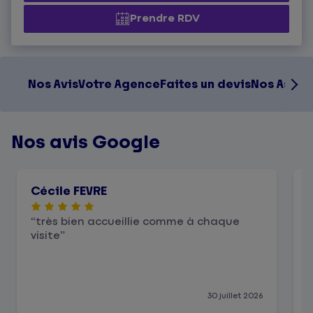
Prendre RDV
Nos Avis
Votre Agence
Faites un devis
Nos Assur
Nos avis Google
Cécile FEVRE
très bien accueillie comme à chaque
visite
30 juillet 2026