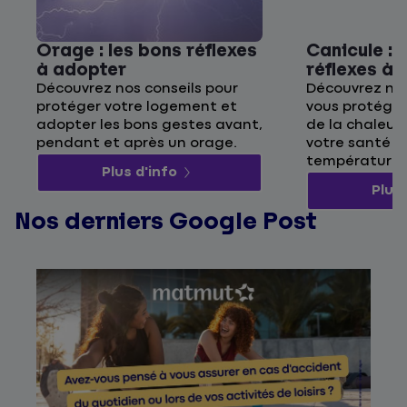
Orage : les bons réflexes
Canicule : 
à adopter
réflexes à
Découvrez nos conseils pour
Découvrez nos
protéger votre logement et
vous protége
adopter les bons gestes avant,
de la chaleur 
pendant et après un orage.
votre santé p
températures
Plus d'info
Plus 
Nos derniers Google Post