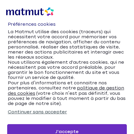
Préférences cookies
La Matmut utilise des cookies (traceurs) qui
nécessitent votre accord pour mémoriser vos
préférences de navigation, afficher du contenu
personnalisé, réaliser des statistiques de visite,
mener des actions publicitaires et interagir avec
les réseaux sociaux.
Nous utilisons également d'autres cookies, qui ne
nécessitent pas votre accord préalable, pour
Accueil
Trouver votre agence Matmut
garantir le bon fonctionnement du site et vous
fournir un service de qualité.
Auvergne-Rhône-Alpes
Rhône
Lyon
Pour plus d’informations et connaitre nos
Matmut Assurances 117 Cours Albert Thomas,
partenaires, consultez notre
politique de gestion
Lyon
des cookies
(votre choix n’est pas définitif, vous
pouvez le modifier à tout moment à partir du bas
Matmut Assurances 117
de page de notre site).
Cours Albert Thomas,
Continuer sans accepter
Lyon
J'accepte