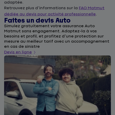
adaptée.
Retrouvez plus d’informations sur la
FAQ Matmut
dédiée au devis pour activité professionnelle
.
Faites un devis Auto
D
Simulez gratuitement votre assurance Auto
F
Matmut sans engagement. Adaptez-la à vos
u
besoins et profil, et profitez d’une protection sur
l
mesure au meilleur tarif avec un accompagnement
a
en cas de sinistre
De
Devis en ligne