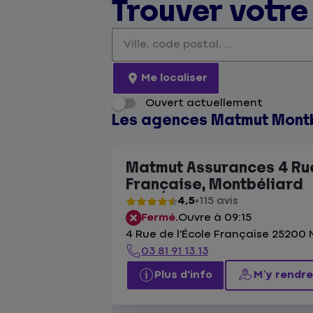
Trouver votr
Veuillez renseigner une adresse
Me localiser
Ouvert actuellement
Les agences Matmut Mont
Matmut Assurances 4 Rue
Française, Montbéliard
4,5
115 avis
Fermé.
Ouvre à 09:15
4 Rue de l'École Française 25200
03 81 91 13 13
Plus d'info
M’y rendre