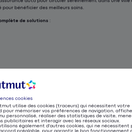
assurance auto pour circuler sereinement dans une ville
pour bénéficier des meilleurs soins.
mplète de solutions
:
ance
24h/24
, plus de
480 agences
, et plus de
4 millions d
accompagnement personnalisé !
uto, moto, scooter et NVE
rences cookies
mut utilise des cookies (traceurs) qui nécessitent votre
ofiter d’un réseau de routes bien développé, entre les zo
d pour mémoriser vos préférences de navigation, affiche
urage les mobilités douces (pistes cyclables, transports 
u personnalisé, réaliser des statistiques de visite, mene
s publicitaires et interagir avec les réseaux sociaux.
apidement entre le centre-ville et les communes avoisina
tilisons également d'autres cookies, qui ne nécessitent 
accord préalable, pour garantir le bon fonctionnement d