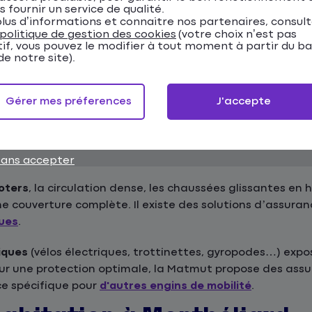
devis assurance auto en ligne
.
s fournir un service de qualité.
lus d’informations et connaitre nos partenaires, consul
politique de gestion des cookies
(votre choix n’est pas
t comporte des risques spécifiques qu'il est importan
tif, vous pouvez le modifier à tout moment à partir du b
e notre site).
nnement difficile et sinistres nécessitent une assurance
Gérer mes préferences
J'accepte
en choisir votre assurance auto.
sans accepter
oters
, la circulation dense, les chaussées glissantes en h
ne couverture complète. Il existe des solutions d’assura
ques
.
iques
(vélos électriques, trottinettes, gyropodes…) expo
Pour une protection optimale, la Matmut propose des a
ce spécifique pour
d'autres engins de mobilité
.