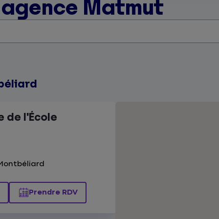
e agence Matmut
béliard
 de l'École
 Montbéliard
Prendre RDV