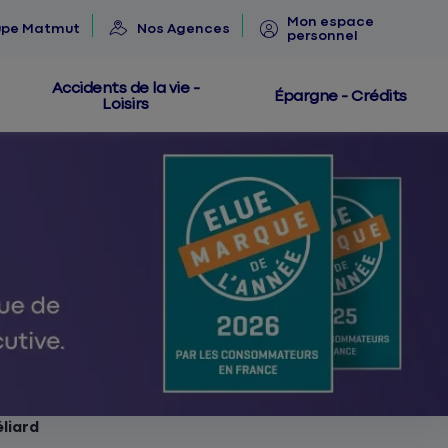
Mon espace
upe Matmut
Nos Agences
personnel
Accidents de la vie -
Épargne - Crédits
Loisirs
liard