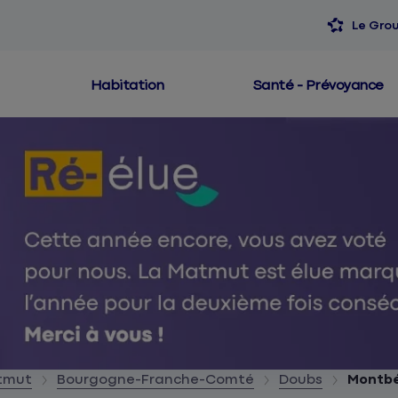
Le Gro
Habitation
Santé - Prévoyance
atmut
Bourgogne-Franche-Comté
Doubs
Montbé