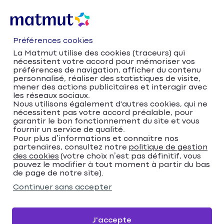
Préférences cookies
La Matmut utilise des cookies (traceurs) qui
nécessitent votre accord pour mémoriser vos
préférences de navigation, afficher du contenu
personnalisé, réaliser des statistiques de visite,
mener des actions publicitaires et interagir avec
les réseaux sociaux.
Nous utilisons également d'autres cookies, qui ne
nécessitent pas votre accord préalable, pour
Accueil
Trouver votre agence Matmut
garantir le bon fonctionnement du site et vous
Bretagne
fournir un service de qualité.
Trouver votre agence
Pour plus d’informations et connaitre nos
partenaires, consultez notre
politique de gestion
des cookies
(votre choix n’est pas définitif, vous
Matmut
pouvez le modifier à tout moment à partir du bas
de page de notre site).
Veuillez renseigner une adresse
Continuer sans accepter
Me localiser
J'accepte