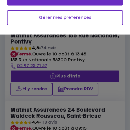
Ouvert actuellement
Les agences Matmut Bretagne
Gérer mes préferences
Liste
Carte
Matmut Assurances 155 Rue Nationale,
Pontivy
4,8
74 avis
Fermé.
Ouvre le 10 août à 13:45
155 Rue Nationale 56300 Pontivy
02 97 25 71 57
Plus d'info
M’y rendre
Prendre RDV
Matmut Assurances 24 Boulevard
Waldeck Rousseau, Saint-Brieuc
4,4
118 avis
Fermé.
Ouvre le 10 août à 09:15