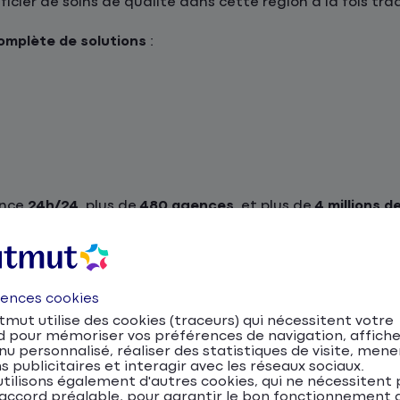
cier de soins de qualité dans cette région à la fois tra
mplète de solutions
:
ance
24h/24
, plus de
480 agences
, et plus de
4 millions d
pagnement personnalisé !
uto, moto, scooter et NVE
rences cookies
 d’un réseau routier bien développé reliant les principale
mut utilise des cookies (traceurs) qui nécessitent votre
long du canal. Que vous circuliez en voiture, à moto ou à
d pour mémoriser vos préférences de navigation, affiche
quotidien.
u personnalisé, réaliser des statistiques de visite, mene
s publicitaires et interagir avec les réseaux sociaux.
tilisons également d'autres cookies, qui ne nécessitent 
devis assurance auto en ligne
.
accord préalable, pour garantir le bon fonctionnement d