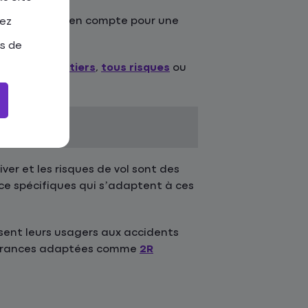
t de prendre en compte pour une
tez
as de
 adaptée :
au tiers
,
tous risques
ou
iver et les risques de vol sont des
nce spécifiques qui s’adaptent à ces
sent leurs usagers aux accidents
ssurances adaptées comme
2R