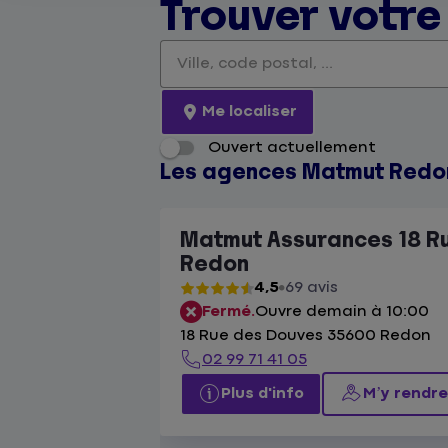
Trouver votr
Veuillez renseigner une adresse
Me localiser
Ouvert actuellement
Les agences Matmut Redo
Matmut Assurances 18 R
Redon
4,5
69 avis
Fermé.
Ouvre demain à 10:00
18 Rue des Douves 35600 Redon
02 99 71 41 05
Plus d'info
M’y rendre