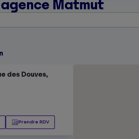
e agence Matmut
n
ue des Douves,
Prendre RDV