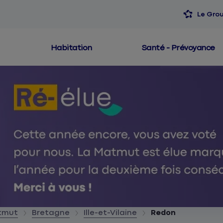
Le Gro
Habitation
Santé - Prévoyance
atmut
Bretagne
Ille-et-Vilaine
Redon