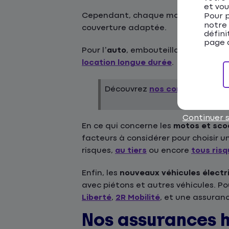
et vou
Cependant, chaque mode de transpor
Pour p
notre
couverture adaptée.
défini
page d
Pour l’
auto
, embouteillages, statio
location longue durée
.
Découvrez
nos conseils
pour bi
Continuer 
En ce qui concerne les
motos et sco
facteurs à considérer pour choisir u
risques,
au tiers
ou encore
tous ris
Enfin, les
nouveaux véhicules électr
avec piétons et autres véhicules. 
Liberté
,
2R Mobilité
, et une assuran
Nos assurances 