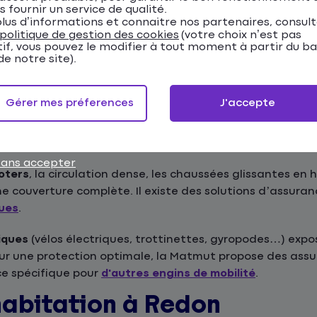
s fournir un service de qualité.
t comporte des risques spécifiques qu'il est importan
lus d’informations et connaitre nos partenaires, consul
politique de gestion des cookies
(votre choix n’est pas
tif, vous pouvez le modifier à tout moment à partir du b
e notre site).
nnement difficile et sinistres nécessitent une assurance
Gérer mes préferences
J'accepte
en choisir votre assurance auto.
sans accepter
oters
, la circulation dense, les chaussées glissantes en h
ne couverture complète. Il existe des solutions d’assura
ques
.
iques
(vélos électriques, trottinettes, gyropodes…) expo
Pour une protection optimale, la Matmut propose des a
ce spécifique pour
d'autres engins de mobilité
.
habitation à Redon