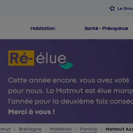
Le Gro
Habitation
Santé - Prévoyance
atmut
Bretagne
Morbihan
Pontivy
Matmut Ass