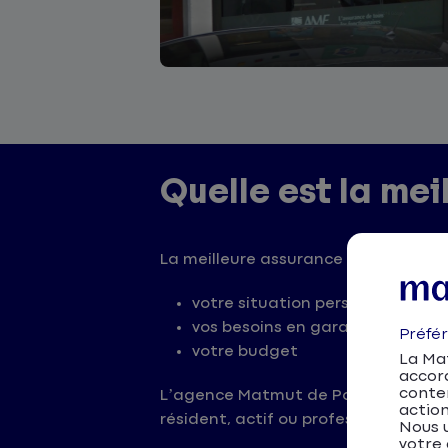
Quelle est la mei
La meilleure assurance à Pontivy dé
votre situation personnelle
vos besoins en garanties
Préfé
votre budget
La Mat
accor
conten
L’agence Matmut de Pontivy vous acc
action
résident, actif ou professionnel dan
Nous u
votre 