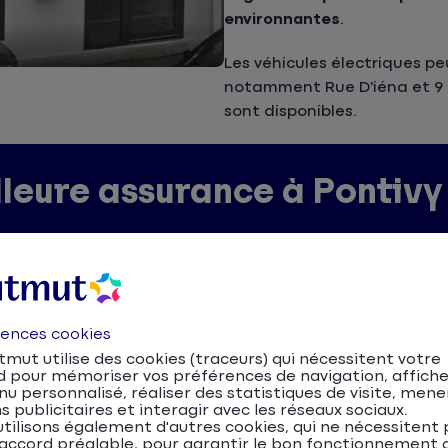
environnantes
.
Les véhicules électriques pe
notamment Rue D'iéna et 9 R
sont disponibles.
lleure assurance à Pontivy
pend de plusieurs éléments :
rences cookies
mut utilise des cookies (traceurs) qui nécessitent votre
d pour mémoriser vos préférences de navigation, affiche
u personnalisé, réaliser des statistiques de visite, mene
ompagne pour comparer les offres et choisir la solutio
s publicitaires et interagir avec les réseaux sociaux.
s le Morbihan.
tilisons également d'autres cookies, qui ne nécessitent 
accord préalable, pour garantir le bon fonctionnement d