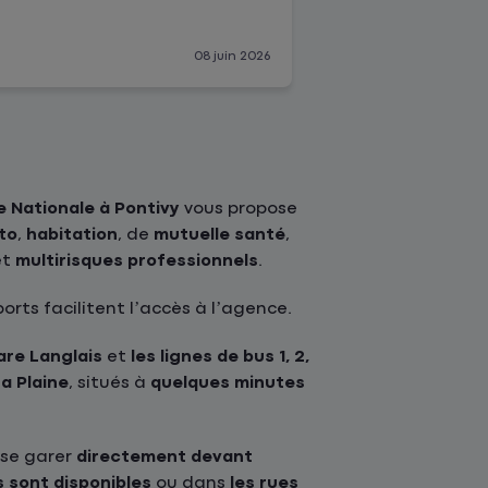
soucis en cas 
08 juin 2026
 Nationale à Pontivy
vous propose
to
,
habitation
, de
mutuelle santé
,
et
multirisques professionnels
.
rts facilitent l’accès à l’agence.
are Langlais
et
les lignes de bus 1, 2,
La Plaine
, situés à
quelques minutes
 se garer
directement devant
s sont disponibles
ou dans
les rues