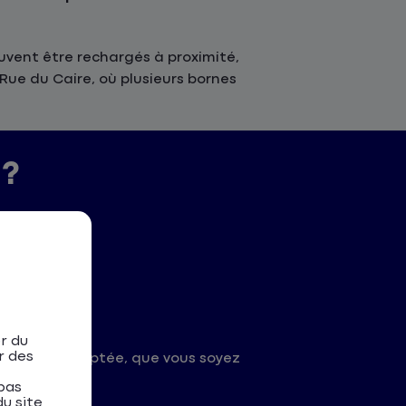
uvent être rechargés à proximité,
ue du Caire, où plusieurs bornes
 ?
r du
r des
n la plus adaptée, que vous soyez
pas
u site