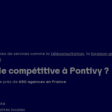
ciez de services comme la
téléconsultation
, la
livraison 
l
.
le compétitive à Pontivy ?
e près de
480 agences en France
.
ité
lités locales