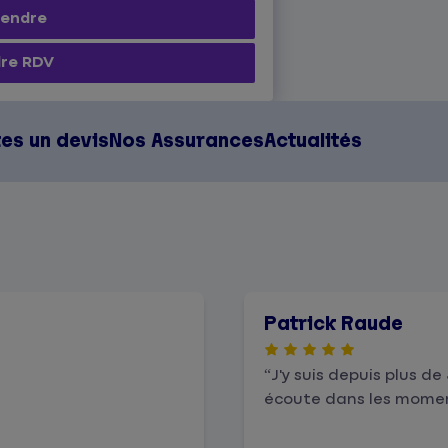
rendre
re RDV
tes un devis
Nos Assurances
Actualités
Patrick Raude
J'y suis depuis plus d
écoute dans les moments