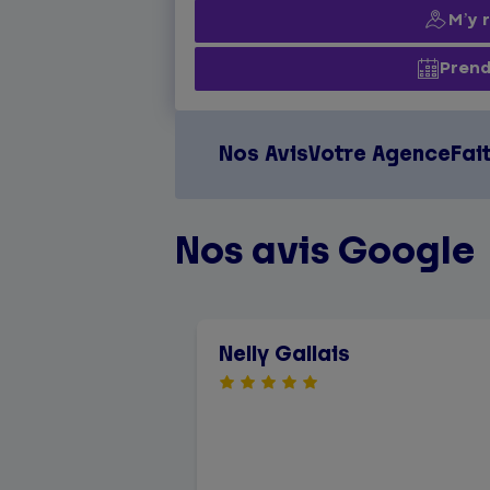
M’y 
Prend
Nos Avis
Votre Agence
Fai
Nos avis Google
Nelly Gallais