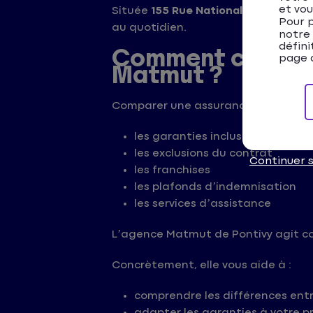
et vou
Située
155 Rue Nationale à Pontivy
,
Pour p
au quotidien.
notre
défini
Comment compare
page d
Matmut ?
Comparer une assurance consiste à an
les garanties incluses
les exclusions du contrat
Continuer 
les franchises
les plafonds d’indemnisation
les services d’assistance
L’agence Matmut de Pontivy agit 
Concrètement, elle vous aide à :
comprendre les différences entr
adapter les garanties à votre pr