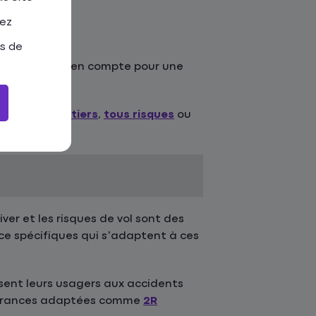
tez
as de
t de prendre en compte pour une
 adaptée :
au tiers
,
tous risques
ou
iver et les risques de vol sont des
nce spécifiques qui s’adaptent à ces
sent leurs usagers aux accidents
ssurances adaptées comme
2R