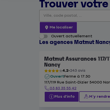
Trouver votr
Veuillez renseigner une adresse
Me localiser
Ouvert actuellement
Les agences Matmut Nanc
Matmut Assurances 117/11
Nancy
4,2
243 avis
Ouvert
Ferme à 17:30
117/119 Rue Saint-Dizier 54000 Na
03 83 35 55 42
Plus d'info
M’y rendre