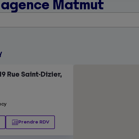
e agence Matmut
y
9 Rue Saint-Dizier,
ncy
Prendre RDV