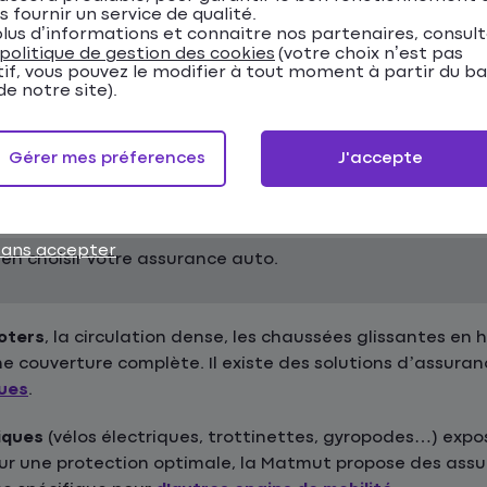
s fournir un service de qualité.
lus d’informations et connaitre nos partenaires, consul
politique de gestion des cookies
(votre choix n’est pas
devis assurance auto en ligne
.
tif, vous pouvez le modifier à tout moment à partir du b
e notre site).
t comporte des risques spécifiques qu'il est importan
Gérer mes préferences
J'accepte
nnement difficile et sinistres nécessitent une assurance
sans accepter
en choisir votre assurance auto.
oters
, la circulation dense, les chaussées glissantes en h
ne couverture complète. Il existe des solutions d’assura
ques
.
iques
(vélos électriques, trottinettes, gyropodes…) expo
Pour une protection optimale, la Matmut propose des a