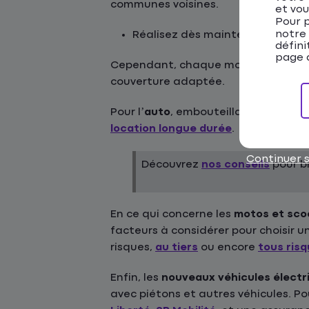
communes voisines.
et vou
Pour p
notre
Réalisez dès maintenant votre
défini
page d
Cependant, chaque mode de transpor
couverture adaptée.
Pour l’
auto
, embouteillages, statio
location longue durée
.
Continuer 
Découvrez
nos conseils
pour bi
En ce qui concerne les
motos et sco
facteurs à considérer pour choisir u
risques,
au tiers
ou encore
tous ris
Enfin, les
nouveaux véhicules électr
avec piétons et autres véhicules. 