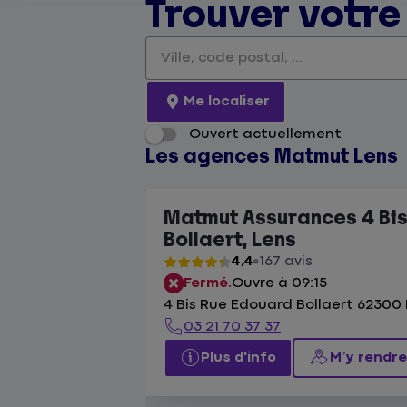
Trouver votr
Veuillez renseigner une adresse
Me localiser
Ouvert actuellement
Les agences Matmut Lens
Matmut Assurances 4 Bi
Bollaert, Lens
4,4
167 avis
Fermé.
Ouvre à 09:15
4 Bis Rue Edouard Bollaert 62300
03 21 70 37 37
Plus d'info
M’y rendre