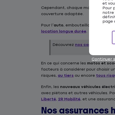
et vou
Cependant, chaque mode de transpor
Pour p
notre
couverture adaptée.
défini
page d
Pour l’
auto
, embouteillages, statio
location longue durée
.
Découvrez
nos conseils
pour bi
Continuer 
En ce qui concerne les
motos et sco
facteurs à considérer pour choisir u
risques,
au tiers
ou encore
tous ris
Enfin, les
nouveaux véhicules électr
avec piétons et autres véhicules. 
Liberté
,
2R Mobilité
, et une assuran
Nos assurances h