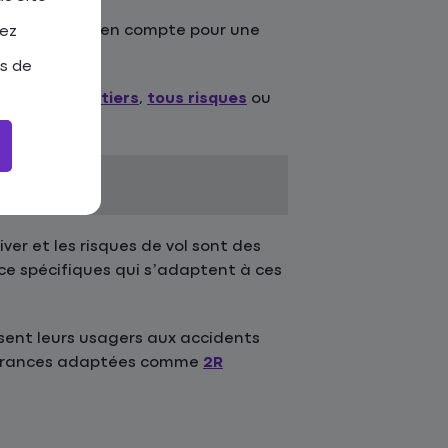
t de prendre en compte pour une
tez
as de
 adaptée :
au tiers
,
tous risques
ou
iver et les risques de vol sont des
nce spécifiques qui s’adaptent à ces
sent leurs usagers aux accidents
ssurances adaptées comme
2R