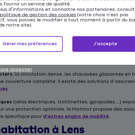
s fournir un service de qualité.
t comporte des risques spécifiques qu'il est importan
lus d’informations et connaitre nos partenaires, consul
politique de gestion des cookies
(votre choix n’est pas
tif, vous pouvez le modifier à tout moment à partir du b
e notre site).
nnement difficile et sinistres nécessitent une assurance
Gérer mes préferences
J'accepte
en choisir votre assurance auto.
sans accepter
oters
, la circulation dense, les chaussées glissantes en h
ne couverture complète. Il existe des solutions d’assura
ques
.
iques
(vélos électriques, trottinettes, gyropodes…) expo
Pour une protection optimale, la Matmut propose des a
ce spécifique pour
d'autres engins de mobilité
.
abitation à Lens