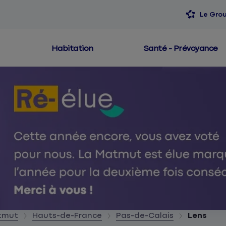
Le Gro
Habitation
Santé - Prévoyance
atmut
Hauts-de-France
Pas-de-Calais
Lens