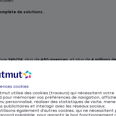
tidien.
mplète de solutions
:
ance
24h/24
, plus de
480 agences
, et plus de
4 millions d
gnement personnalisé !
uto, moto, scooter et NVEI
rences cookies
entre ses quartiers historiques, ses infrastructures moder
mut utilise des cookies (traceurs) qui nécessitent votre
 proximité immédiate avec l’autoroute, la voiture reste 
d pour mémoriser vos préférences de navigation, affiche
es transports en commun permettent également de se dép
u personnalisé, réaliser des statistiques de visite, mene
s publicitaires et interagir avec les réseaux sociaux.
tilisons également d'autres cookies, qui ne nécessitent 
devis assurance auto en ligne
.
accord préalable, pour garantir le bon fonctionnement d