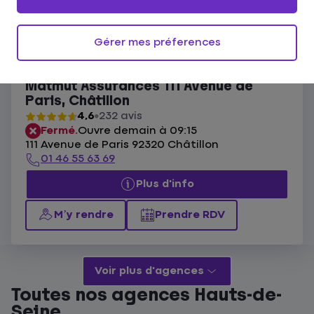
Ouvert actuellement
Les agences Matmut Châtillon
Gérer mes préferences
Liste
Carte
Matmut Assurances 111 Avenue de
Paris, Châtillon
4,6
232 avis
Fermé.
Ouvre demain à 09:15
111 Avenue de Paris 92320 Châtillon
01 46 55 63 69
Plus d'info
M’y rendre
Prendre RDV
Voir plus d'agences
Toutes nos agences Hauts-de-
Seine