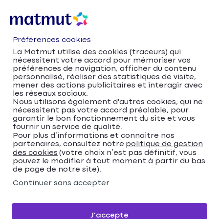
Préférences cookies
La Matmut utilise des cookies (traceurs) qui
nécessitent votre accord pour mémoriser vos
préférences de navigation, afficher du contenu
personnalisé, réaliser des statistiques de visite,
mener des actions publicitaires et interagir avec
les réseaux sociaux.
Nous utilisons également d'autres cookies, qui ne
nécessitent pas votre accord préalable, pour
Accueil
Trouver votre agence Matmut
garantir le bon fonctionnement du site et vous
Île-de-France
Hauts-de-Seine
Châtillon
fournir un service de qualité.
Trouver votre agence
Pour plus d’informations et connaitre nos
partenaires, consultez notre
politique de gestion
des cookies
(votre choix n’est pas définitif, vous
Matmut
pouvez le modifier à tout moment à partir du bas
de page de notre site).
Veuillez renseigner une adresse
Continuer sans accepter
Me localiser
J'accepte