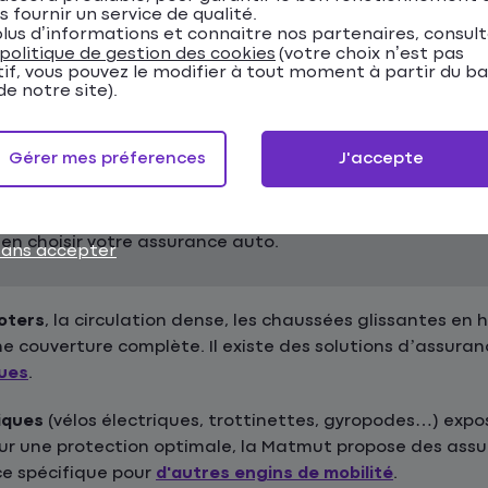
s fournir un service de qualité.
lus d’informations et connaitre nos partenaires, consul
devis assurance auto en ligne
.
politique de gestion des cookies
(votre choix n’est pas
tif, vous pouvez le modifier à tout moment à partir du b
t comporte des risques spécifiques qu'il est importan
e notre site).
Gérer mes préferences
J'accepte
nnement difficile et sinistres nécessitent une assurance
en choisir votre assurance auto.
sans accepter
oters
, la circulation dense, les chaussées glissantes en h
ne couverture complète. Il existe des solutions d’assura
ques
.
iques
(vélos électriques, trottinettes, gyropodes…) expo
Pour une protection optimale, la Matmut propose des a
ce spécifique pour
d'autres engins de mobilité
.