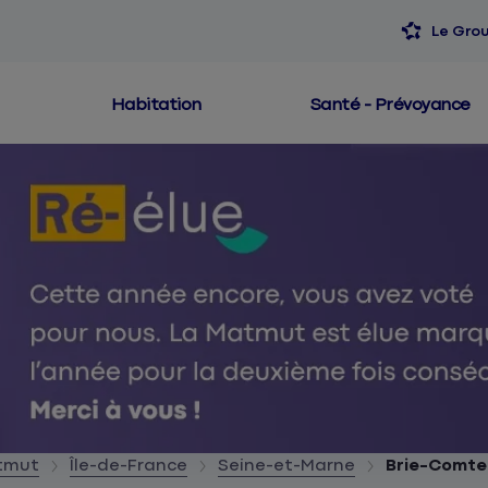
Le Gro
Habitation
Santé - Prévoyance
atmut
Île-de-France
Seine-et-Marne
Brie-Comte