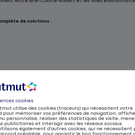
ement entre Brie-Comte-Robert et les villes environnant
mplète de solutions
:
ance
24h/24
, plus de
480 agences
, et plus de
4 millions d
ur un accompagnement personnalisé !
uto, moto, scooter et NVEI
rences cookies
mut utilise des cookies (traceurs) qui nécessitent votre
d pour mémoriser vos préférences de navigation, affiche
c'est profiter d’un réseau routier bien développé, facili
u personnalisé, réaliser des statistiques de visite, mene
s publicitaires et interagir avec les réseaux sociaux.
oyen privilégié, les transports en commun et les aménage
tilisons également d'autres cookies, qui ne nécessitent 
ment.
accord préalable, pour garantir le bon fonctionnement d