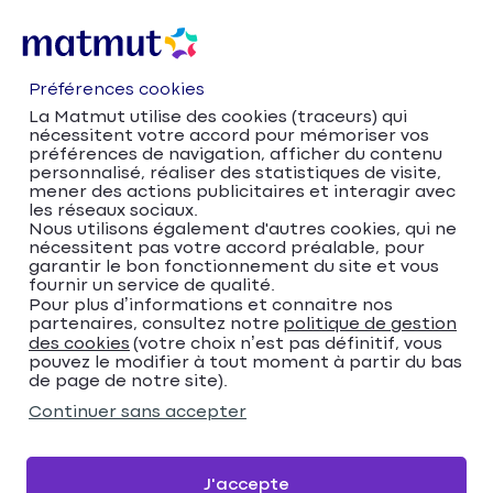
Préférences cookies
La Matmut utilise des cookies (traceurs) qui
nécessitent votre accord pour mémoriser vos
préférences de navigation, afficher du contenu
personnalisé, réaliser des statistiques de visite,
mener des actions publicitaires et interagir avec
les réseaux sociaux.
Nous utilisons également d'autres cookies, qui ne
nécessitent pas votre accord préalable, pour
Accueil
Trouver votre agence Matmut
garantir le bon fonctionnement du site et vous
Normandie
Eure
Les Andelys
fournir un service de qualité.
Trouver votre agence
Pour plus d’informations et connaitre nos
partenaires, consultez notre
politique de gestion
des cookies
(votre choix n’est pas définitif, vous
Matmut
pouvez le modifier à tout moment à partir du bas
de page de notre site).
Veuillez renseigner une adresse
Continuer sans accepter
Me localiser
J'accepte