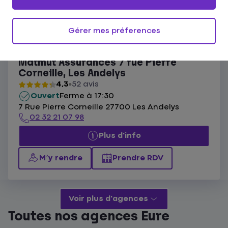
Ouvert actuellement
Les agences Matmut Les Andelys
Gérer mes préferences
Liste
Carte
Matmut Assurances 7 rue Pierre
Corneille, Les Andelys
4,3
52 avis
Ouvert
Ferme à 17:30
7 Rue Pierre Corneille 27700 Les Andelys
02 32 21 07 98
Plus d'info
M’y rendre
Prendre RDV
Voir plus d'agences
Toutes nos agences Eure