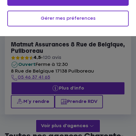
Ouvert actuellement
Les agences Matmut Puilboreau
Gérer mes préferences
Liste
Carte
Matmut Assurances 8 Rue de Belgique,
Puilboreau
4,5
120 avis
Ouvert
Ferme à 12:30
8 Rue de Belgique 17138 Puilboreau
05 46 37 41 65
Plus d'info
M’y rendre
Prendre RDV
Voir plus d'agences