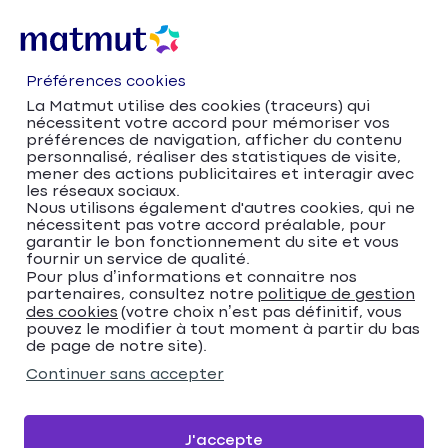
Préférences cookies
La Matmut utilise des cookies (traceurs) qui
nécessitent votre accord pour mémoriser vos
préférences de navigation, afficher du contenu
personnalisé, réaliser des statistiques de visite,
mener des actions publicitaires et interagir avec
les réseaux sociaux.
Nous utilisons également d'autres cookies, qui ne
nécessitent pas votre accord préalable, pour
Accueil
Trouver votre agence Matmut
garantir le bon fonctionnement du site et vous
Nouvelle-Aquitaine
Charente-Maritime
fournir un service de qualité.
Pour plus d’informations et connaitre nos
Puilboreau
partenaires, consultez notre
politique de gestion
Trouver votre agence
des cookies
(votre choix n’est pas définitif, vous
pouvez le modifier à tout moment à partir du bas
Matmut
de page de notre site).
Continuer sans accepter
Veuillez renseigner une adresse
Me localiser
J'accepte