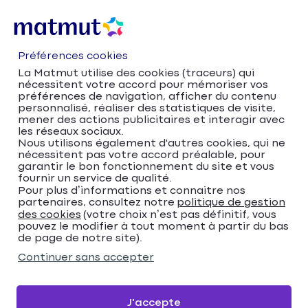
Préférences cookies
La Matmut utilise des cookies (traceurs) qui
nécessitent votre accord pour mémoriser vos
préférences de navigation, afficher du contenu
personnalisé, réaliser des statistiques de visite,
mener des actions publicitaires et interagir avec
les réseaux sociaux.
Nous utilisons également d'autres cookies, qui ne
nécessitent pas votre accord préalable, pour
Accueil
Trouver votre agence Matmut
garantir le bon fonctionnement du site et vous
Nouvelle-Aquitaine
Lot-et-Garonne
Boé
fournir un service de qualité.
Trouver votre agence
Pour plus d’informations et connaitre nos
partenaires, consultez notre
politique de gestion
des cookies
(votre choix n’est pas définitif, vous
Matmut
pouvez le modifier à tout moment à partir du bas
de page de notre site).
Veuillez renseigner une adresse
Continuer sans accepter
Me localiser
J'accepte