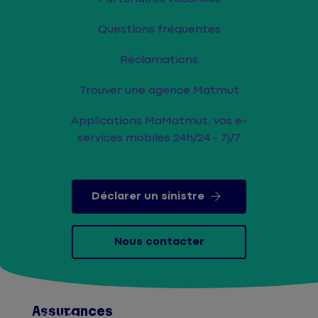
Questions fréquentes
Réclamations
Trouver une agence Matmut
Applications MaMatmut, vos e-
services mobiles 24h/24 - 7j/7
Déclarer un sinistre
Nous contacter
Assurances
Afficher