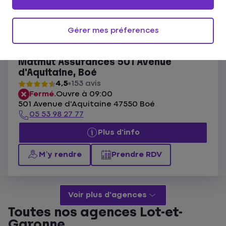
Ouvert actuellement
Les agences Matmut Boé
Gérer mes préferences
Liste
Carte
Matmut Assurances 501 Avenue
d'Aquitaine, Boé
4,5
153 avis
Fermé.
Ouvre à 09:00
501 Avenue d'Aquitaine 47550 Boé
05 53 98 27 77
Plus d'info
M’y rendre
Prendre RDV
Voir plus d'agences
Toutes nos agences Lot-et-
Garonne