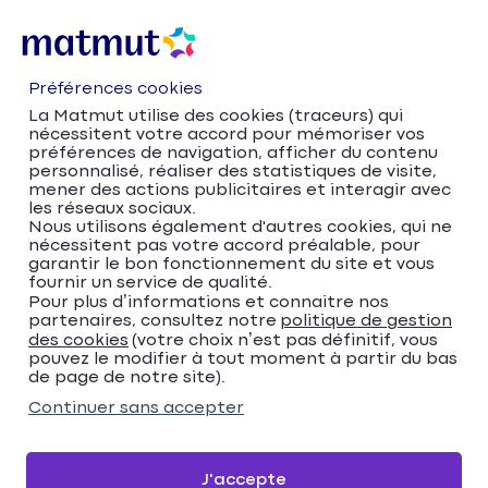
Préférences cookies
La Matmut utilise des cookies (traceurs) qui
nécessitent votre accord pour mémoriser vos
préférences de navigation, afficher du contenu
personnalisé, réaliser des statistiques de visite,
mener des actions publicitaires et interagir avec
les réseaux sociaux.
Nous utilisons également d'autres cookies, qui ne
nécessitent pas votre accord préalable, pour
Accueil
Trouver votre agence Matmut
garantir le bon fonctionnement du site et vous
Occitanie
Gard
Alès
fournir un service de qualité.
Trouver votre agence
Pour plus d’informations et connaitre nos
partenaires, consultez notre
politique de gestion
des cookies
(votre choix n’est pas définitif, vous
Matmut
pouvez le modifier à tout moment à partir du bas
de page de notre site).
Veuillez renseigner une adresse
Continuer sans accepter
Me localiser
J'accepte