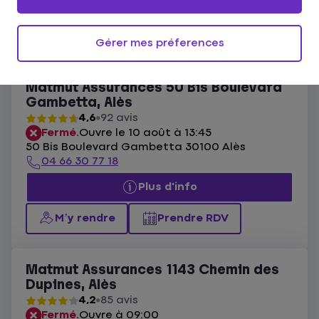
Ouvert actuellement
Les agences Matmut Alès
Gérer mes préferences
Liste
Carte
Matmut Assurances 50 Bis Boulevard
Gambetta, Alès
4,6
92 avis
Fermé.
Ouvre le 10 août à 13:45
50 Bis Boulevard Gambetta 30100 Alès
04 66 30 77 18
Plus d'info
M’y rendre
Prendre RDV
Matmut Assurances 1143 Chemin des
Dupines, Alès
4,2
85 avis
Fermé.
Ouvre à 09:00