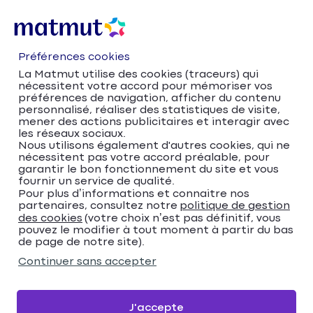
Préférences cookies
La Matmut utilise des cookies (traceurs) qui
nécessitent votre accord pour mémoriser vos
préférences de navigation, afficher du contenu
personnalisé, réaliser des statistiques de visite,
mener des actions publicitaires et interagir avec
les réseaux sociaux.
Nous utilisons également d'autres cookies, qui ne
nécessitent pas votre accord préalable, pour
Accueil
Trouver votre agence Matmut
garantir le bon fonctionnement du site et vous
Occitanie
Tarn
Mazamet
fournir un service de qualité.
Trouver votre agence
Pour plus d’informations et connaitre nos
partenaires, consultez notre
politique de gestion
des cookies
(votre choix n’est pas définitif, vous
Matmut
pouvez le modifier à tout moment à partir du bas
de page de notre site).
Veuillez renseigner une adresse
Continuer sans accepter
Me localiser
J'accepte