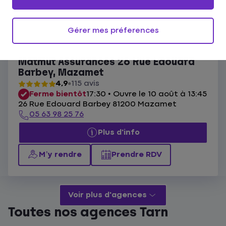
Ouvert actuellement
Les agences Matmut Mazamet
Gérer mes préferences
Liste
Carte
Matmut Assurances 26 Rue Edouard
Barbey, Mazamet
4,9
115 avis
Ferme bientôt
17:30 • Ouvre le 10 août à 13:45
26 Rue Edouard Barbey 81200 Mazamet
05 63 98 25 76
Plus d'info
M’y rendre
Prendre RDV
Voir plus d'agences
Toutes nos agences Tarn