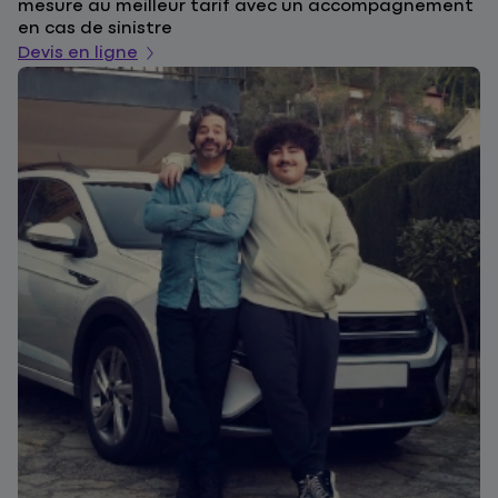
mesure au meilleur tarif avec un accompagnement
a
en cas de sinistre
De
Devis en ligne