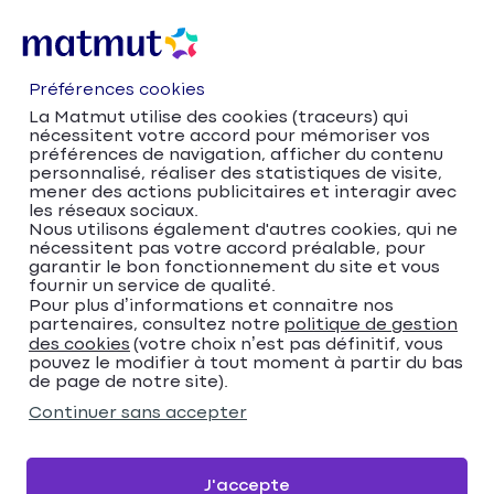
Préférences cookies
La Matmut utilise des cookies (traceurs) qui
nécessitent votre accord pour mémoriser vos
préférences de navigation, afficher du contenu
personnalisé, réaliser des statistiques de visite,
mener des actions publicitaires et interagir avec
les réseaux sociaux.
Nous utilisons également d'autres cookies, qui ne
nécessitent pas votre accord préalable, pour
Accueil
Trouver votre agence Matmut
garantir le bon fonctionnement du site et vous
fournir un service de qualité.
Pays de la Loire
Loire-Atlantique
Pour plus d’informations et connaitre nos
Nantes
partenaires, consultez notre
politique de gestion
Matmut Assurances 1 Rue Félibien, Nantes
des cookies
(votre choix n’est pas définitif, vous
pouvez le modifier à tout moment à partir du bas
Matmut Assurances 1
de page de notre site).
Rue Félibien, Nantes
Continuer sans accepter
4,0
106 avis
Donnez votre avis
J'accepte