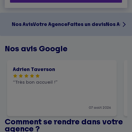
Nos Avis
Votre Agence
Faites un devis
Nos Assur
Nos avis Google
Adrien Taverson
Très bon accueil !
07 août 2026
Comment se rendre dans votre
agence ?