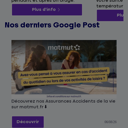
pendant et après un orage.
votre santé p
températures
Plus d'info
Plus 
Nos derniers Google Post
Découvrez nos Assurances Accidents de la vie
sur matmut.fr ⬇️
Découvrir
06/08/26