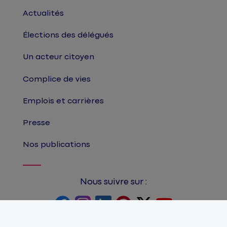
Actualités
Élections des délégués
Un acteur citoyen
Complice de vies
Emplois et carrières
Presse
Nos publications
Nous suivre sur :