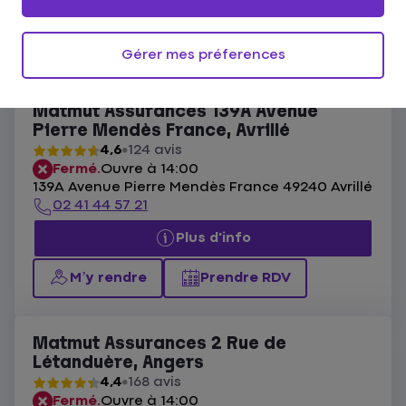
Ouvert actuellement
Les agences Matmut Pays de la Loire
Gérer mes préferences
Liste
Carte
Matmut Assurances 139A Avenue
Pierre Mendès France, Avrillé
4,6
124 avis
Fermé.
Ouvre à 14:00
139A Avenue Pierre Mendès France 49240 Avrillé
02 41 44 57 21
Plus d'info
M’y rendre
Prendre RDV
Matmut Assurances 2 Rue de
Létanduère, Angers
4,4
168 avis
Fermé.
Ouvre à 14:00