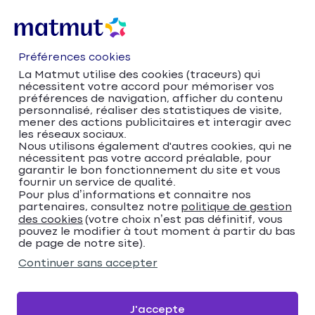
Préférences cookies
La Matmut utilise des cookies (traceurs) qui
nécessitent votre accord pour mémoriser vos
préférences de navigation, afficher du contenu
personnalisé, réaliser des statistiques de visite,
mener des actions publicitaires et interagir avec
les réseaux sociaux.
Nous utilisons également d'autres cookies, qui ne
nécessitent pas votre accord préalable, pour
Accueil
Trouver votre agence Matmut
garantir le bon fonctionnement du site et vous
Pays de la Loire
fournir un service de qualité.
Trouver votre agence
Pour plus d’informations et connaitre nos
partenaires, consultez notre
politique de gestion
des cookies
(votre choix n’est pas définitif, vous
Matmut
pouvez le modifier à tout moment à partir du bas
de page de notre site).
Veuillez renseigner une adresse
Continuer sans accepter
Me localiser
J'accepte