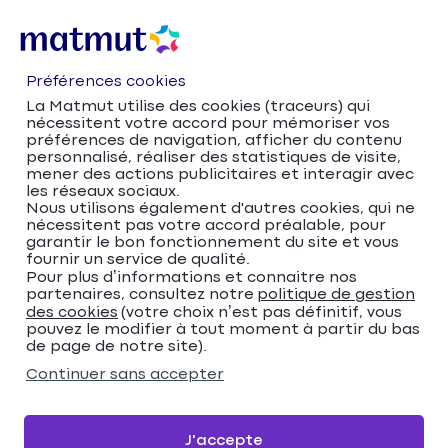
Préférences cookies
La Matmut utilise des cookies (traceurs) qui
nécessitent votre accord pour mémoriser vos
préférences de navigation, afficher du contenu
personnalisé, réaliser des statistiques de visite,
mener des actions publicitaires et interagir avec
les réseaux sociaux.
Nous utilisons également d'autres cookies, qui ne
nécessitent pas votre accord préalable, pour
Accueil
Trouver votre agence Matmut
garantir le bon fonctionnement du site et vous
Pays de la Loire
Loire-Atlantique
fournir un service de qualité.
Pour plus d’informations et connaitre nos
Saint-Herblain
partenaires, consultez notre
politique de gestion
Trouver votre agence
des cookies
(votre choix n’est pas définitif, vous
pouvez le modifier à tout moment à partir du bas
Matmut
de page de notre site).
Continuer sans accepter
Veuillez renseigner une adresse
Me localiser
J'accepte