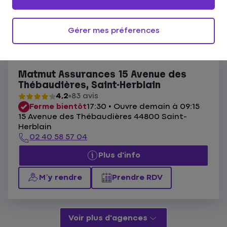
Ouvert actuellement
Les agences Matmut Saint-Herblain
Gérer mes préferences
Liste
Carte
Matmut Assurances 15 Avenue des
Thébaudières, Saint-Herblain
4,2
83 avis
Ferme bientôt
17:30 • Ouvre demain à 09:15
15 Avenue des Thébaudières 44800 Saint-
Herblain
02 40 58 57 04
Plus d'info
M’y rendre
Prendre RDV
Voir plus d'agences