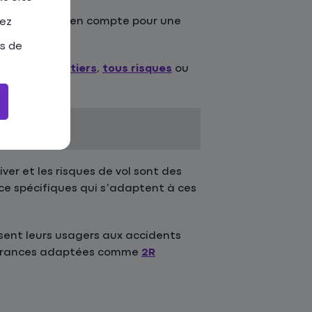
t de prendre en compte pour une
tez
as de
 adaptée :
au tiers
,
tous risques
ou
iver et les risques de vol sont des
nce spécifiques qui s’adaptent à ces
sent leurs usagers aux accidents
ssurances adaptées comme
2R