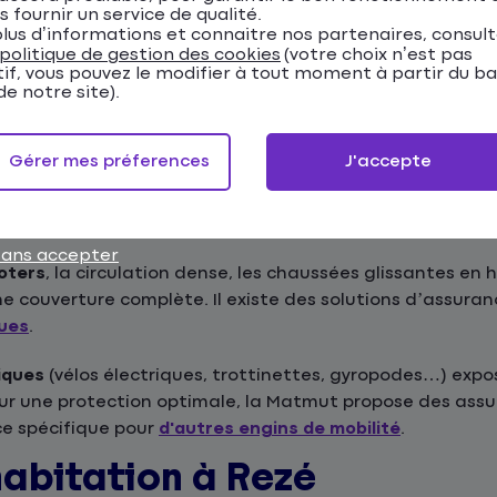
s fournir un service de qualité.
t comporte des risques spécifiques qu'il est importan
lus d’informations et connaitre nos partenaires, consul
politique de gestion des cookies
(votre choix n’est pas
tif, vous pouvez le modifier à tout moment à partir du b
e notre site).
nnement difficile et sinistres nécessitent une assurance
Gérer mes préferences
J'accepte
en choisir votre assurance auto.
sans accepter
oters
, la circulation dense, les chaussées glissantes en h
ne couverture complète. Il existe des solutions d’assura
ques
.
iques
(vélos électriques, trottinettes, gyropodes…) expo
Pour une protection optimale, la Matmut propose des a
ce spécifique pour
d'autres engins de mobilité
.
abitation à Rezé