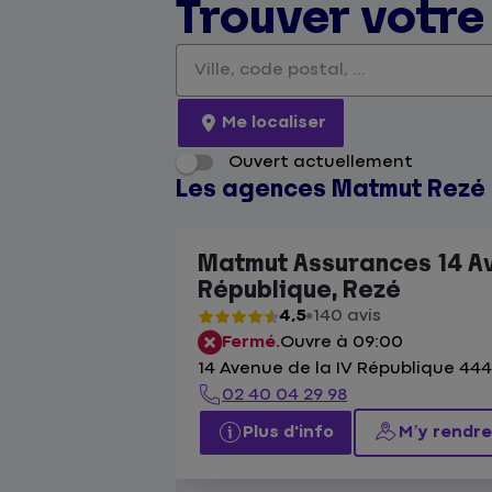
Trouver votr
Veuillez renseigner une adresse
Me localiser
Ouvert actuellement
Les agences Matmut Rezé
Matmut Assurances 14 Av
République, Rezé
4,5
140 avis
Fermé.
Ouvre à 09:00
14 Avenue de la IV République 44
02 40 04 29 98
Plus d'info
M’y rendre