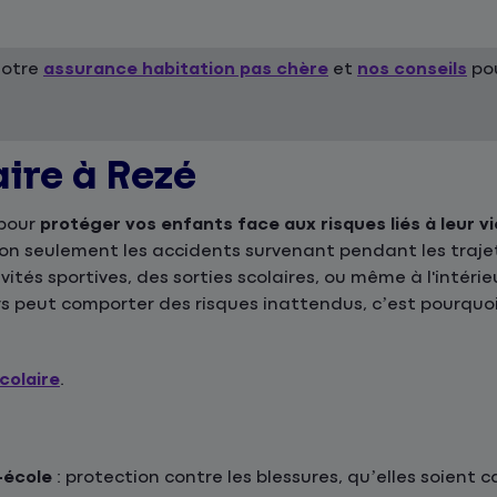
notre
assurance habitation pas chère
et
nos conseils
pou
aire à Rezé
 pour
protéger vos enfants face aux risques liés à leur vi
 non seulement les accidents survenant pendant les traje
ivités sportives, des sorties scolaires, ou même à l'intér
s peut comporter des risques inattendus, c’est pourquoi
colaire
.
-école
: protection contre les blessures, qu’elles soient 