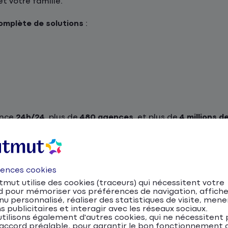
et votre famille.
mplète de solutions
:
ance
24h/24
, plus de
480 agences
, et plus de
4 millions d
gnement personnalisé !
uto, moto, scooter et NVEI
rences cookies
ntre les trajets locaux et les déplacements vers Nantes vi
mut utilise des cookies (traceurs) qui nécessitent votre
és douces se développent (pistes cyclables, cheminements 
d pour mémoriser vos préférences de navigation, affiche
 au quotidien, notamment pour accéder aux zones d’acti
u personnalisé, réaliser des statistiques de visite, mene
s publicitaires et interagir avec les réseaux sociaux.
tilisons également d'autres cookies, qui ne nécessitent 
devis assurance auto en ligne
.
accord préalable, pour garantir le bon fonctionnement d