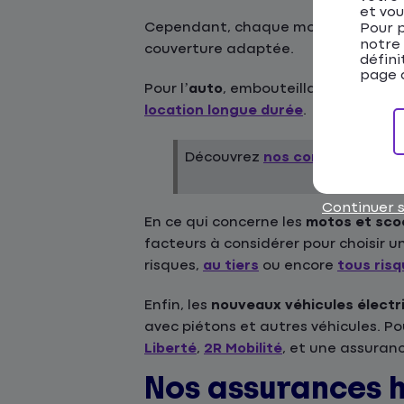
et vou
Cependant, chaque mode de transpor
Pour p
notre
couverture adaptée.
défini
page d
Pour l’
auto
, embouteillages, statio
location longue durée
.
Découvrez
nos conseils
pour bi
Continuer 
En ce qui concerne les
motos et sco
facteurs à considérer pour choisir u
risques,
au tiers
ou encore
tous ris
Enfin, les
nouveaux véhicules électr
avec piétons et autres véhicules. 
Liberté
,
2R Mobilité
, et une assuran
Nos assurances h