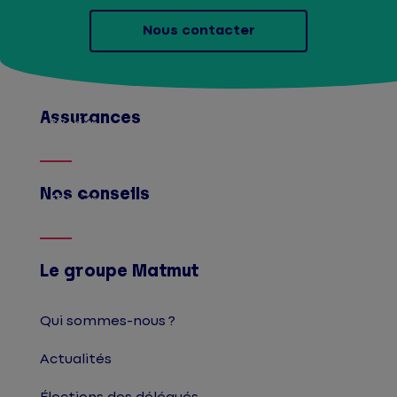
Nous contacter
Assurances
Afficher
Nos conseils
Afficher
Le groupe Matmut
Qui sommes-nous ?
Actualités