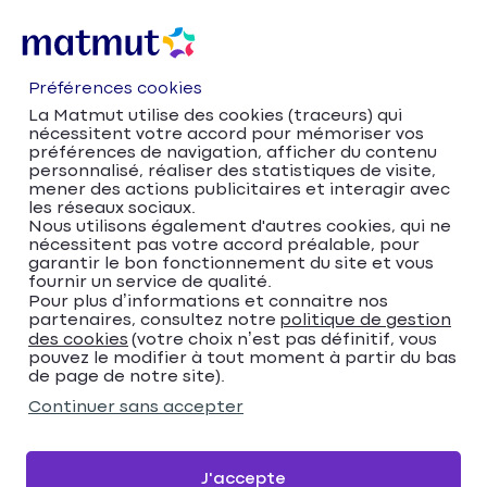
Préférences cookies
La Matmut utilise des cookies (traceurs) qui
nécessitent votre accord pour mémoriser vos
préférences de navigation, afficher du contenu
personnalisé, réaliser des statistiques de visite,
mener des actions publicitaires et interagir avec
les réseaux sociaux.
Nous utilisons également d'autres cookies, qui ne
nécessitent pas votre accord préalable, pour
Accueil
Trouver votre agence Matmut
garantir le bon fonctionnement du site et vous
Pays de la Loire
Mayenne
fournir un service de qualité.
Trouver votre agence
Pour plus d’informations et connaitre nos
partenaires, consultez notre
politique de gestion
des cookies
(votre choix n’est pas définitif, vous
Matmut
pouvez le modifier à tout moment à partir du bas
de page de notre site).
Veuillez renseigner une adresse
Continuer sans accepter
Me localiser
J'accepte