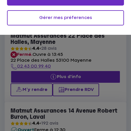
Ouvert actuellement
Les agences Matmut Mayenne
Gérer mes préferences
Liste
Carte
Matmut Assurances 22 Place des
Halles, Mayenne
4,4
28 avis
Fermé.
Ouvre à 13:45
22 Place des Halles 53100 Mayenne
02 43 00 99 40
Plus d'info
M’y rendre
Prendre RDV
Matmut Assurances 14 Avenue Robert
Buron, Laval
4,4
192 avis
Ouvert
Ferme à 12:30