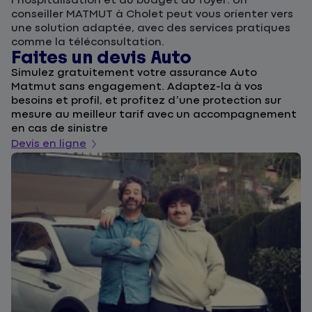
l’hospitalisation et du budget du foyer. Un
conseiller MATMUT à Cholet peut vous orienter vers
une solution adaptée, avec des services pratiques
comme la téléconsultation.
Faites un devis Auto
D
Simulez gratuitement votre assurance Auto
F
Matmut sans engagement. Adaptez-la à vos
u
besoins et profil, et profitez d’une protection sur
l
mesure au meilleur tarif avec un accompagnement
a
en cas de sinistre
De
Devis en ligne