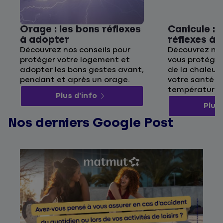
Orage : les bons réflexes
Canicule : 
à adopter
réflexes à
Découvrez nos conseils pour
Découvrez nos
protéger votre logement et
vous protége
adopter les bons gestes avant,
de la chaleur 
pendant et après un orage.
votre santé p
températures
Plus d'info
Plus 
Nos derniers Google Post