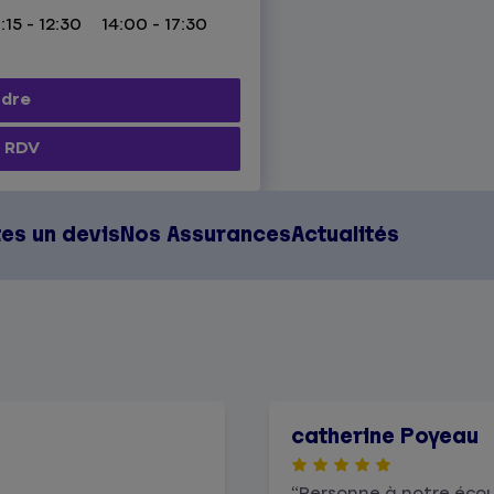
:15 - 12:30
14:00 - 17:30
ndre
 RDV
tes un devis
Nos Assurances
Actualités
catherine Poyeau
Personne à notre écou