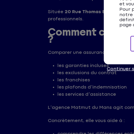
et vou
Pour p
Située
20 Rue Thomas Edison au Ma
notre
professionnels.
défini
page d
Comment compare
?
Comparer une assurance consiste à an
les garanties incluses
Continuer 
les exclusions du contrat
les franchises
les plafonds d’indemnisation
les services d’assistance
L’agence Matmut du Mans agit co
Concrètement, elle vous aide à :
comprendre les différences entr