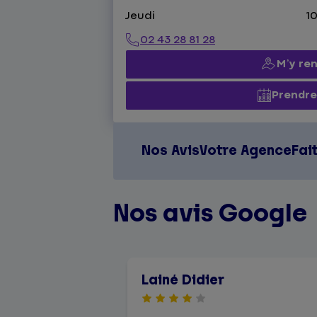
Jeudi
10
02 43 28 81 28
M’y re
Prendre
Nos Avis
Votre Agence
Fai
Nos avis Google
Lainé Didier