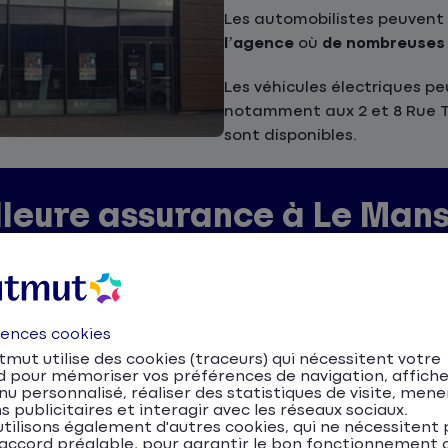
Les automobilistes peuvent
l’agence
où
de nombreuses 
Les véhicules électriques pe
notamment aux 2 et 8 Rue T
sont disponibles.
illeure assurance à Le Mans
end de plusieurs éléments :
rences cookies
mut utilise des cookies (traceurs) qui nécessitent votre
d pour mémoriser vos préférences de navigation, affiche
u personnalisé, réaliser des statistiques de visite, mene
s publicitaires et interagir avec les réseaux sociaux.
pagne pour comparer les offres et choisir la solution 
tilisons également d'autres cookies, qui ne nécessitent 
ans une ville reconnue pour son dynamisme économique e
accord préalable, pour garantir le bon fonctionnement d