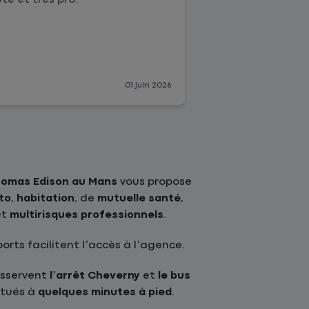
01 juin 2026
omas Edison au Mans
vous propose
to
,
habitation
, de
mutuelle santé
,
et
multirisques professionnels
.
rts facilitent l’accès à l’agence.
sservent
l’arrêt Cheverny
et
le bus
situés à
quelques minutes à pied
.