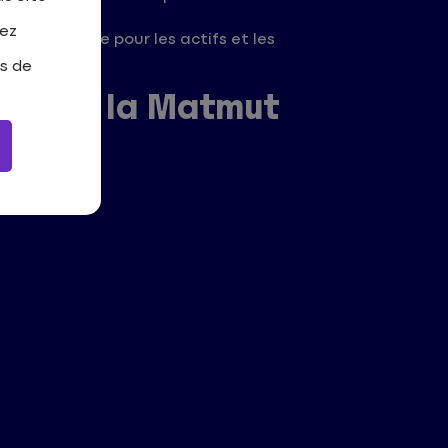
tez
sible, idéale pour les actifs et les
as de
 avec la Matmut