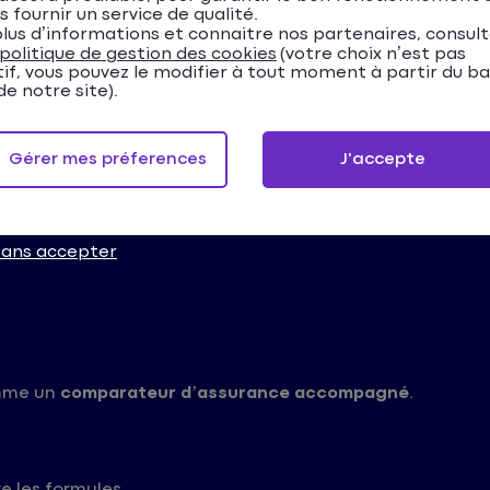
s fournir un service de qualité.
lus d’informations et connaitre nos partenaires, consul
ns
, l’agence est implantée dans une zone d’activité acces
politique de gestion des cookies
(votre choix n’est pas
tif, vous pouvez le modifier à tout moment à partir du b
e notre site).
r les assurances au Mans
Gérer mes préferences
J'accepte
alyser plusieurs critères essentiels :
sans accepter
mme un
comparateur d’assurance accompagné
.
e les formules