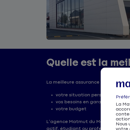
Quelle est la me
La meilleure assurance au Mans dép
votre situation personnelle
Préfé
vos besoins en garanties
La Mat
votre budget
accor
conten
action
L’agence Matmut du Mans vous accom
Nous u
actif, étudiant ou professionnel d
votre 