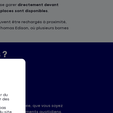
 se garer
directement devant
places sont disponibles
.
uvent être rechargés à proximité,
homas Edison, où plusieurs bornes
 ?
r du
r des
la plus adaptée, que vous soyez
pas
t ses déplacements quotidiens.
u site