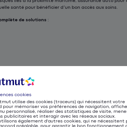
ques liés à la proximité maritime, assurance auto pour c
lle santé pour bénéficier d’un bon accès aux soins.
mplète de solutions
:
ance
24h/24
, plus de
480 agences
, et plus de
4 millions d
mpagnement personnalisé !
uto, moto, scooter et NVE
rences cookies
mut utilise des cookies (traceurs) qui nécessitent votre
er entre ruelles du centre historique, routes côtières et
d pour mémoriser vos préférences de navigation, affiche
sence de transports en commun et le développement des m
u personnalisé, réaliser des statistiques de visite, mene
s publicitaires et interagir avec les réseaux sociaux.
ture, le scooter ou la moto restent des moyens de transpor
tilisons également d'autres cookies, qui ne nécessitent 
accord préalable, pour garantir le bon fonctionnement d