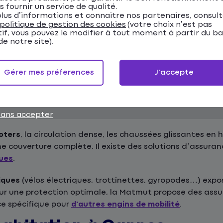
devis assurance auto en ligne
.
s fournir un service de qualité.
lus d’informations et connaitre nos partenaires, consul
politique de gestion des cookies
(votre choix n’est pas
t comporte des risques spécifiques qu'il est importan
tif, vous pouvez le modifier à tout moment à partir du b
e notre site).
nnement difficile et sinistres nécessitent une assurance
Gérer mes préferences
J'accepte
en choisir votre assurance auto.
sans accepter
oters
, la circulation dense, les chaussées glissantes en h
ne couverture complète. Il existe des solutions d’assura
ques
.
iques
(vélos électriques, trottinettes, gyropodes…) expo
Pour une protection optimale, la Matmut propose des a
ce spécifique pour
d'autres engins de mobilité
.