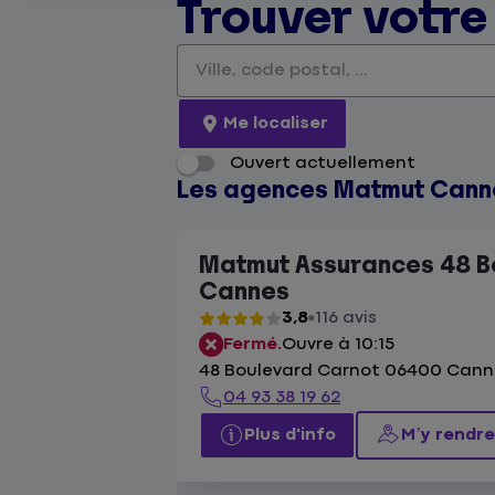
Trouver votr
Veuillez renseigner une adresse
Me localiser
Ouvert actuellement
Les agences Matmut Cann
Matmut Assurances 48 B
Cannes
3,8
116 avis
Fermé.
Ouvre à 10:15
48 Boulevard Carnot 06400 Cann
04 93 38 19 62
Plus d'info
M’y rendre