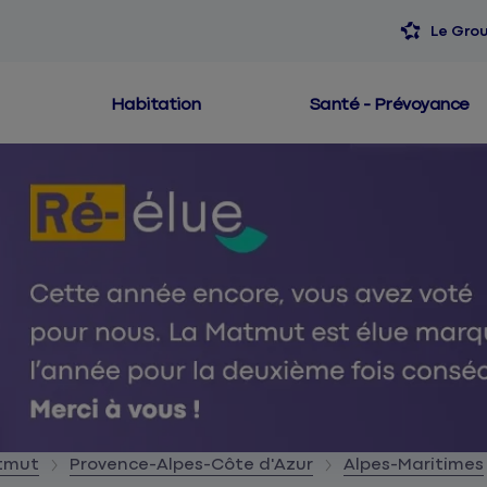
Le Gro
Habitation
Santé - Prévoyance
atmut
Provence-Alpes-Côte d'Azur
Alpes-Maritimes