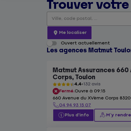
Trouver votr
Veuillez renseigner une adresse
Me localiser
Ouvert actuellement
Les agences Matmut Toulo
Matmut Assurances 660
Corps, Toulon
4,4
132 avis
Fermé.
Ouvre à 09:15
660 Avenue du XVème Corps 8320
04 94 93 15 07
Plus d'info
M’y rendre