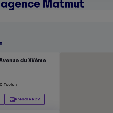
e agence Matmut
n
 Avenue du XVème
0 Toulon
Prendre RDV