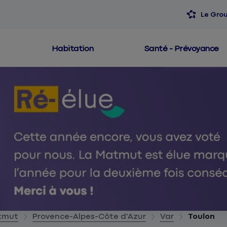
Le Gro
Habitation
Santé - Prévoyance
atmut
Provence-Alpes-Côte d'Azur
Var
Toulon