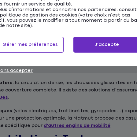
devis assurance auto en ligne
.
s fournir un service de qualité.
lus d’informations et connaitre nos partenaires, consul
politique de gestion des cookies
(votre choix n’est pas
t comporte des risques spécifiques qu'il est importan
tif, vous pouvez le modifier à tout moment à partir du b
e notre site).
nnement difficile et sinistres nécessitent une assurance
Gérer mes préferences
J'accepte
en choisir votre assurance auto.
sans accepter
oters
, la circulation dense, les chaussées glissantes en h
ne couverture complète. Il existe des solutions d’assura
ques
.
iques
(vélos électriques, trottinettes, gyropodes…) expo
Pour une protection optimale, la Matmut propose des a
ce spécifique pour
d'autres engins de mobilité
.