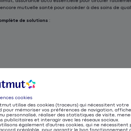
climat, assurance auto essentielle pour circuler facileme
encore mutuelle santé pour accéder à des soins de qual
mplète de solutions
:
ance
24h/24
, plus de
480 agences
, et plus de
4 millions d
pagnement personnalisé !
uto, moto, scooter et NVEI
rences cookies
mut utilise des cookies (traceurs) qui nécessitent votre
r de la proximité de la mer tout en naviguant entre le cent
d pour mémoriser vos préférences de navigation, affiche
ont des solutions populaires pour circuler, la voiture res
u personnalisé, réaliser des statistiques de visite, mene
s publicitaires et interagir avec les réseaux sociaux.
 avoisinantes, en raison des reliefs et des distances.
tilisons également d'autres cookies, qui ne nécessitent 
accord préalable, pour garantir le bon fonctionnement d