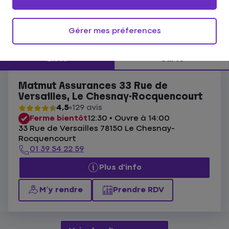
Ouvert actuellement
Les agences Matmut Le Chesnay-
Gérer mes préferences
Rocquencourt
Liste
Carte
Matmut Assurances 33 Rue de
Versailles, Le Chesnay-Rocquencourt
4,5
129 avis
Ferme bientôt
12:30 • Ouvre à 14:00
33 Rue de Versailles 78150 Le Chesnay-
Rocquencourt
01 39 54 22 59
Plus d'info
M’y rendre
Prendre RDV