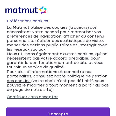
Préférences cookies
La Matmut utilise des cookies (traceurs) qui
nécessitent votre accord pour mémoriser vos
préférences de navigation, afficher du contenu
personnalisé, réaliser des statistiques de visite,
mener des actions publicitaires et interagir avec
les réseaux sociaux.
Nous utilisons également d'autres cookies, qui ne
nécessitent pas votre accord préalable, pour
Accueil
Trouver votre agence Matmut
garantir le bon fonctionnement du site et vous
Île-de-France
Yvelines
fournir un service de qualité.
Pour plus d’informations et connaitre nos
Le Chesnay-Rocquencourt
partenaires, consultez notre
politique de gestion
Trouver votre agence
des cookies
(votre choix n’est pas définitif, vous
pouvez le modifier à tout moment à partir du bas
Matmut
de page de notre site).
Continuer sans accepter
Veuillez renseigner une adresse
Me localiser
J'accepte