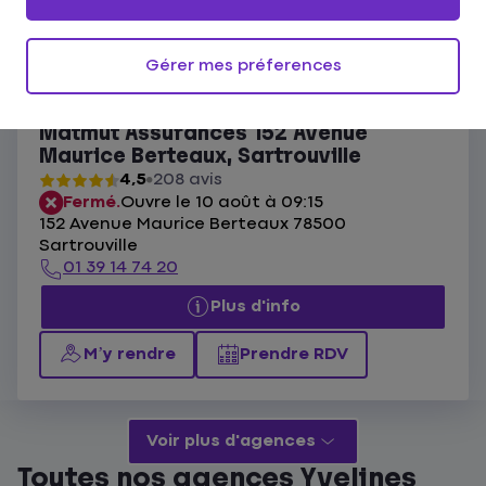
Ouvert actuellement
Les agences Matmut Sartrouville
Gérer mes préferences
Liste
Carte
Matmut Assurances 152 Avenue
Maurice Berteaux, Sartrouville
4,5
208 avis
Fermé.
Ouvre le 10 août à 09:15
152 Avenue Maurice Berteaux 78500
Sartrouville
01 39 14 74 20
Plus d'info
M’y rendre
Prendre RDV
Voir plus d'agences
Toutes nos agences Yvelines