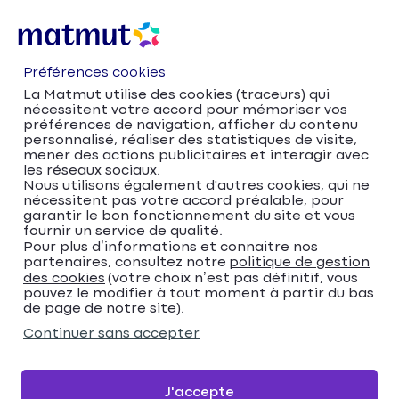
Préférences cookies
La Matmut utilise des cookies (traceurs) qui
nécessitent votre accord pour mémoriser vos
préférences de navigation, afficher du contenu
personnalisé, réaliser des statistiques de visite,
mener des actions publicitaires et interagir avec
les réseaux sociaux.
Nous utilisons également d'autres cookies, qui ne
nécessitent pas votre accord préalable, pour
Accueil
Trouver votre agence Matmut
garantir le bon fonctionnement du site et vous
Île-de-France
Yvelines
Sartrouville
fournir un service de qualité.
Trouver votre agence
Pour plus d’informations et connaitre nos
partenaires, consultez notre
politique de gestion
des cookies
(votre choix n’est pas définitif, vous
Matmut
pouvez le modifier à tout moment à partir du bas
de page de notre site).
Veuillez renseigner une adresse
Continuer sans accepter
Me localiser
J'accepte